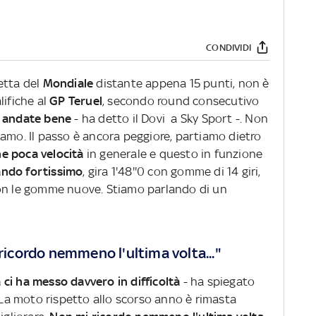
CONDIVIDI
vetta del
Mondiale
distante appena 15 punti, non è
lifiche al
GP Teruel
, secondo round consecutivo
 andate bene
- ha detto il Dovi a Sky Sport -. Non
vamo. Il passo è ancora peggiore, partiamo dietro
e poca velocità
in generale e questo in funzione
ndo fortissimo
, gira 1'48''0 con gomme di 14 giri,
con le gomme nuove. Stiamo parlando di un
 ricordo nemmeno l'ultima volta..."
ci ha messo davvero in difficoltà
- ha spiegato
. La moto rispetto allo scorso anno è rimasta