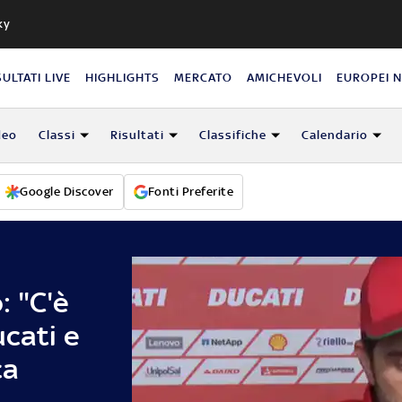
ky
SULTATI LIVE
HIGHLIGHTS
MERCATO
AMICHEVOLI
EUROPEI 
deo
Classi
Risultati
Classifiche
Calendario
Google Discover
Fonti Preferite
: "C'è
ucati e
ca