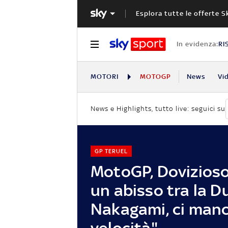
Esplora tutte le offerte S
In evidenza:
RI
MOTORI
MOTOGP
News
Vi
News e Highlights, tutto live: seguici su
GP TERUEL
MotoGP, Dovizioso
un abisso tra la D
Nakagami, ci man
velocità"