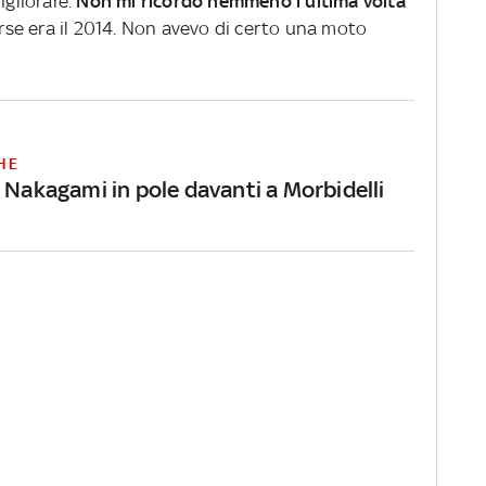
igliorare.
Non mi ricordo nemmeno l'ultima volta
orse era il 2014. Non avevo di certo una moto
HE
 Nakagami in pole davanti a Morbidelli