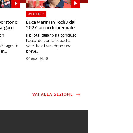
MOTOGP
lverstone:
Luca Marini in Tech3 dal
pargaro
2027: accordo biennale
non
Il pilota italiano ha concluso
i
l'accordo con la squadra
al 9 agosto
satellite di Ktm dopo una
in...
breve...
04 ago - 14:16
VAI ALLA SEZIONE