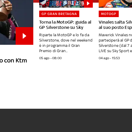
GP GRAN BRETAGNA
MOTOGP
Torna la MotoGP: guida al
Vinales salta Si
GP Silverstone su Sky
al suo posto Es
Riparte la MotoGP e lo fa da
Maverick Vinales 
Silverstone, dove nel weekend
parteciperà al GP d
è in programma il Gran
Silverstone (dal 7 
Premio di Gran...
LIVE su Sky Sport e 
05 ago - 08:00
04 ago - 15:53
do con Ktm