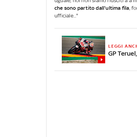
uguale, noi non siamo riusciti a a m
che sono partito dall'ultima fila
, f
ufficiale..."
LEGGI ANC
GP Teruel,