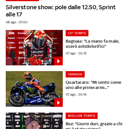
Silverstone show: pole dalle 12.50, Sprint
alle 17
08 ago - 07:50
13° TEMPO
Bagnaia: "La mano fa male,
userò antidolorifici"
07 ago - 20:32
YAMAHA
Quartararo: "Mi sento come
uno alle prime armi..."
07 ago - 20:16
MIGLIOR TEMPO
Bez: "Giorni duri, grazie a chi
mi è stato vicino"