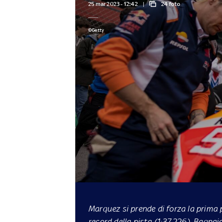
25 mar 2023 - 12:42
24 foto
©Getty
Marquez si prende di forza la prima 
record della pista (1:37.226). Bagnai