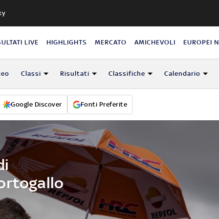
ky
SULTATI LIVE
HIGHLIGHTS
MERCATO
AMICHEVOLI
EUROPEI 
deo
Classi
Risultati
Classifiche
Calendario
Google Discover
Fonti Preferite
di
ortogallo