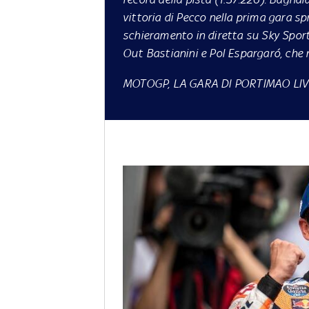
vittoria di Pecco nella prima gara spr
schieramento in diretta su
Sky Spor
Out Bastianini e Pol Espargaró, che 
MOTOGP, LA GARA DI PORTIMAO LIV