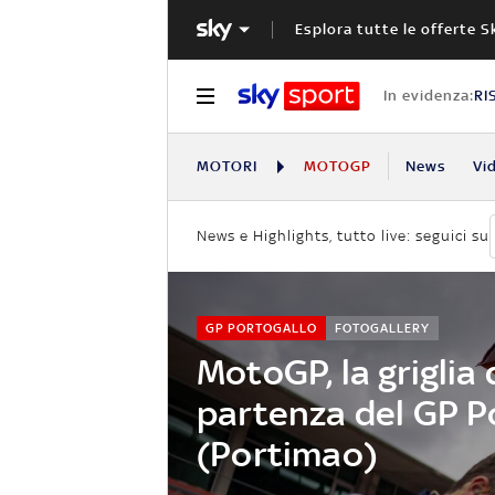
Esplora tutte le offerte S
In evidenza:
RI
MOTORI
MOTOGP
News
Vi
News e Highlights, tutto live: seguici su
GP PORTOGALLO
FOTOGALLERY
MotoGP, la griglia 
partenza del GP P
(Portimao)