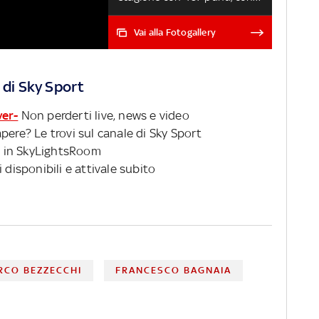
un vantaggio di 39 punti sul
rivale Martin (caduto al 6°
Vai alla Fotogallery
giro dell'ultimo Gran Premio).
Bezzecchi chiude al 3° posto.
Ecco la classifica finale del
 di Sky Sport
campionato MotoGP 2023
BAGNAIA BICAMPIONE: LO
ver-
Non perderti live, news e video
SPECIALE
pere? Le trovi sul canale di Sky Sport
 in SkyLightsRoom
 disponibili e attivale subito
RCO BEZZECCHI
FRANCESCO BAGNAIA