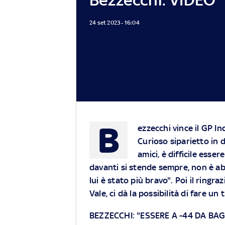
24 set 2023 - 16:04
B
ezzecchi vince il GP In
Curioso siparietto in 
amici, è difficile esse
davanti si stende sempre, non è abi
lui è stato più bravo". Poi il ringr
Vale, ci dà la possibilità di fare u
BEZZECCHI: "ESSERE A -44 DA BA