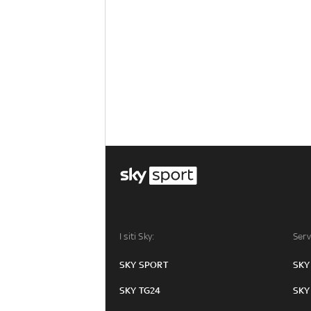
I siti Sky:
Serv
SKY SPORT
SKY
SKY TG24
SKY