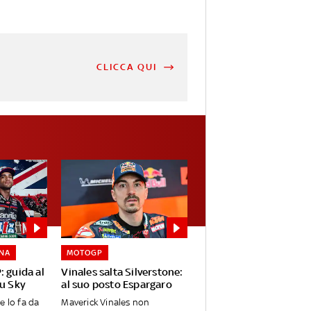
CLICCA QUI
NA
MOTOGP
: guida al
Vinales salta Silverstone:
su Sky
al suo posto Espargaro
e lo fa da
Maverick Vinales non