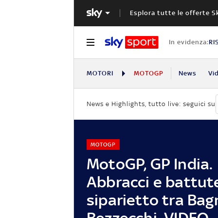
Esplora tutte le offerte S
In evidenza:
RI
MOTORI
MOTOGP
News
Vi
News e Highlights, tutto live: seguici su
MOTOGP
MotoGP, GP India.
Abbracci e battut
siparietto tra Bag
Bezzecchi. VIDEO