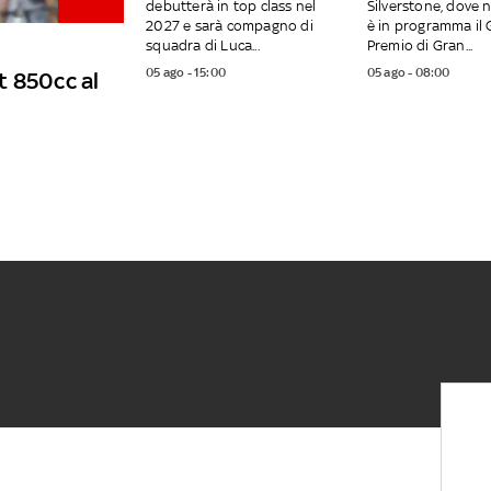
debutterà in top class nel
Silverstone, dove 
2027 e sarà compagno di
è in programma il
squadra di Luca...
Premio di Gran...
05 ago - 15:00
05 ago - 08:00
t 850cc al