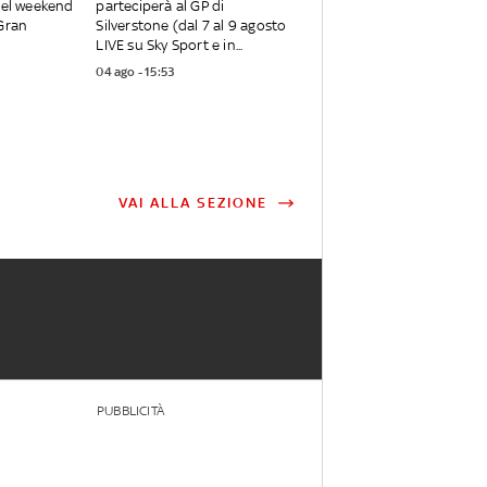
nel weekend
parteciperà al GP di
 Gran
Silverstone (dal 7 al 9 agosto
LIVE su Sky Sport e in...
04 ago - 15:53
VAI ALLA SEZIONE
PUBBLICITÀ