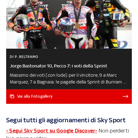
DI P. BELTRAMO
Jorge Bastonator 10, Pecco 7: i voti della Sprint
Massimo dei voti (con lode) per il vincitore, 9 a Marc
Marquez, 7 a Bagnaia: le pagelle della Sprint di Buriram a
cura di Paolo Beltramo. Domenica il Gran Premio di
Thailandia in diretta alle 9 su Sky Sport Uno, Sky Sport
Vai alla Fotogallery
MotoGP e in streaming su NOW GP THAILANDIA, LA
GARA DELLA MOTOGP LIVE
Segui tutti gli aggiornamenti di Sky Sport
- Segui Sky Sport su Google Discover-
Non perderti