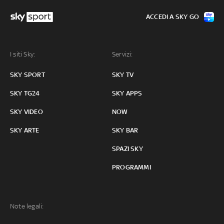
ACCEDI A SKY GO
I siti Sky:
Servizi:
SKY SPORT
SKY TV
SKY TG24
SKY APPS
SKY VIDEO
NOW
SKY ARTE
SKY BAR
SPAZI SKY
PROGRAMMI
Note legali: