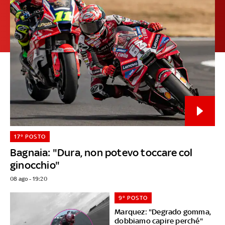
17° POSTO
Bagnaia: "Dura, non potevo toccare col
ginocchio"
08 ago - 19:20
9° POSTO
Marquez: "Degrado gomma,
dobbiamo capire perché"