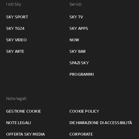
I siti Sky:
Servizi:
SKY SPORT
SKY TV
SKY TG24
SKY APPS
SKY VIDEO
NOW
SKY ARTE
SKY BAR
SPAZI SKY
PROGRAMMI
Note legali:
GESTIONE COOKIE
COOKIE POLICY
NOTE LEGALI
DICHIARAZIONE DI ACCESSIBILITÀ
OFFERTA SKY MEDIA
CORPORATE