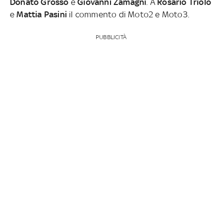
Donato Grosso
e
Giovanni Zamagni
. A
Rosario Triolo
e
Mattia Pasini
il commento di Moto2 e Moto3.
PUBBLICITÀ