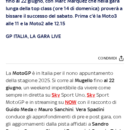
fino al 22 giugno, con Marc Marquez che nella gara
lunga della top class (ore 14 di domenica) proverà a
bissare il successo del sabato. Prima c'è la Moto3
alle 11 e la Moto2 alle 12.15
GP ITALIA, LA GARA LIVE
CONDIVIDI
La
MotoGP
è in Italia per il nono appuntamento
della stagione 2025. Si corre al
Mugello
fino
al 22
giugno
, un weekend imperdibile da vivere come
sempre in diretta su
Sky
Sport Uno,
Sky
Sport
MotoGP e in streaming su
NOW
con il racconto di
Guido Meda
e
Mauro Sanchini
.
Vera Spadini
conduce gli approfondimenti di pre e post gara, con
gli aggiornamenti dalla pista affidati a
Sandro