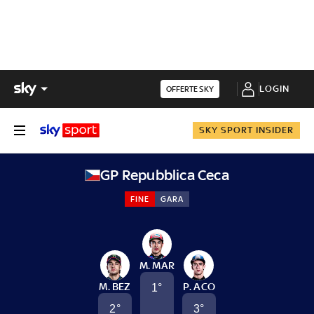
LOGIN
OFFERTE SKY
SKY SPORT INSIDER
GP Repubblica Ceca
FINE
GARA
M. MAR
M. BEZ
P. ACO
1
°
2
°
3
°