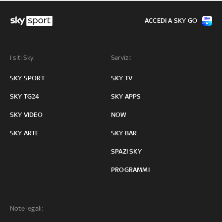
ACCEDI A SKY GO
I siti Sky:
Servizi:
SKY SPORT
SKY TV
SKY TG24
SKY APPS
SKY VIDEO
NOW
SKY ARTE
SKY BAR
SPAZI SKY
PROGRAMMI
Note legali: