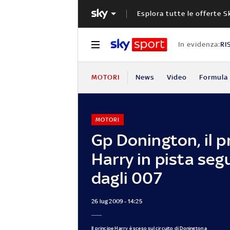
Esplora tutte le offerte S
In evidenza:
RI
MOTORI
News
Video
Formula 
MOTORI
Gp Donington, il p
Harry in pista seg
dagli 007
26 lug 2009 - 14:25
Il principe Harry è sceso sul circuito di Donington a