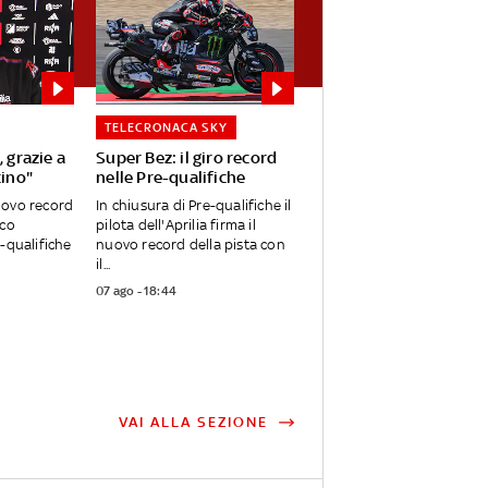
TELECRONACA SKY
, grazie a
Super Bez: il giro record
cino"
nelle Pre-qualifiche
uovo record
In chiusura di Pre-qualifiche il
rco
pilota dell'Aprilia firma il
e-qualifiche
nuovo record della pista con
il...
07 ago - 18:44
VAI ALLA SEZIONE