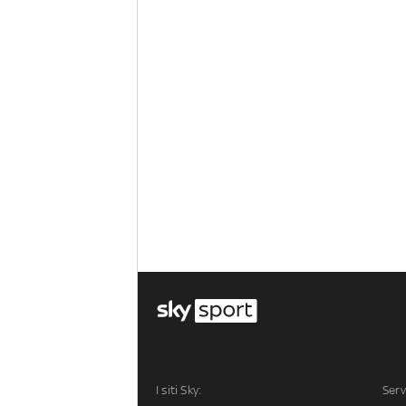
I siti Sky:
Serv