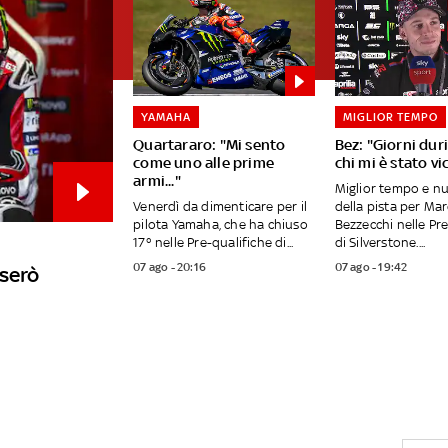
YAMAHA
MIGLIOR TEMPO
Quartararo: "Mi sento
Bez: "Giorni duri
come uno alle prime
chi mi è stato vi
armi..."
Miglior tempo e n
Venerdì da dimenticare per il
della pista per Ma
pilota Yamaha, che ha chiuso
Bezzecchi nelle Pr
17° nelle Pre-qualifiche di...
di Silverstone....
07 ago - 20:16
07 ago - 19:42
userò