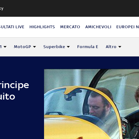
ky
SULTATI LIVE
HIGHLIGHTS
MERCATO
AMICHEVOLI
EUROPEI 
1
MotoGP
Superbike
Formula E
Altro
rincipe
uito