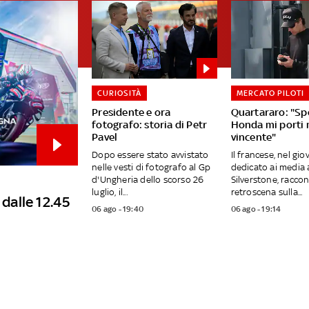
CURIOSITÀ
MERCATO PILOTI
Presidente e ora
Quartararo: "Sp
fotografo: storia di Petr
Honda mi porti
Pavel
vincente"
Dopo essere stato avvistato
Il francese, nel gio
nelle vesti di fotografo al Gp
dedicato ai media 
d'Ungheria dello scorso 26
Silverstone, raccon
luglio, il...
retroscena sulla...
 dalle 12.45
06 ago - 19:40
06 ago - 19:14