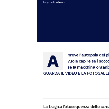
luogo dello schianto
A
breve l'autopsia del p
vuole capire se i socc
se la macchina organi
GUARDA IL VIDEO E LA FOTOGALL
La tragica fotosequenza dello schi