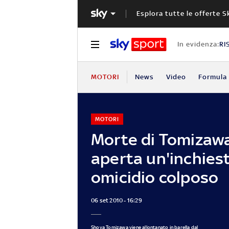
Esplora tutte le offerte S
In evidenza:
RI
MOTORI
News
Video
Formula 
MOTORI
Morte di Tomizawa
aperta un'inchies
omicidio colposo
06 set 2010 - 16:29
Shoya Tomizawa viene allontanato in barella dal