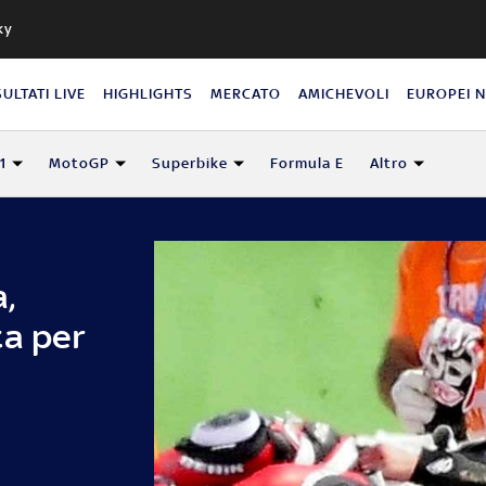
ky
SULTATI LIVE
HIGHLIGHTS
MERCATO
AMICHEVOLI
EUROPEI 
1
MotoGP
Superbike
Formula E
Altro
,
ta per