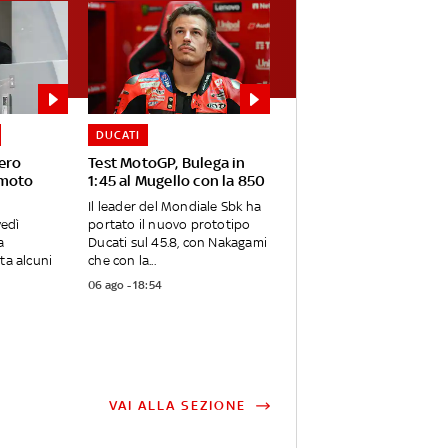
DUCATI
ero
Test MotoGP, Bulega in
 moto
1:45 al Mugello con la 850
Il leader del Mondiale Sbk ha
vedì
portato il nuovo prototipo
a
Ducati sul 45.8, con Nakagami
ta alcuni
che con la...
06 ago - 18:54
VAI ALLA SEZIONE