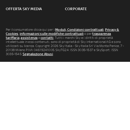
OFFERTA SKY MEDIA
CORPORATE
Per il consumatore clicca qui per i
Moduli, Condizioni contrattuali
,
Privacy &
Cookies
,
informazioni sulle modifiche contrattuali
o per
trasparenza
tariffaria
,
assistenza
e
contatti
. Tutti i marchi Sky e i diritti di proprietà
intellettuale in essi contenuti, sono di proprietà di Sky international AG e sono
utilizzati su licenza. Copyright 2026 Sky Italia - Sky Italia Srl Via Monte Penice, 7 -
20138 Milano P.IVA 04619241005. SkyTG24: ISSN 3035-1537 e SkySport: ISSN
3035-1545.
Segnalazione Abusi