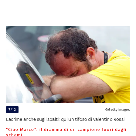
7/12
©Getty Images
Lacrime anche sugli spalti: qui un tifoso di Valentino Rossi
"Ciao Marco", il dramma di un campione fuori dagli
schemi