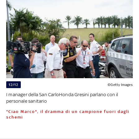
12/12
©Getty Images
I manager della San CarloHonda Gresini parlano con il
personale sanitario
"Ciao Marco", il dramma di un campione fuori dagli
schemi