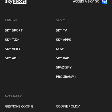
ACCEDI A SKY GO
I siti Sky:
Servizi:
SKY SPORT
SKY TV
SKY TG24
SKY APPS
SKY VIDEO
NOW
SKY ARTE
SKY BAR
SPAZI SKY
PROGRAMMI
Note legali:
GESTIONE COOKIE
COOKIE POLICY