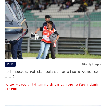
11/12
©Getty Images
I primi soccorsi. Poi l'eliambulanza. Tutto inutile: Sic non ce
la farà
"Ciao Marco", il dramma di un campione fuori dagli
schemi