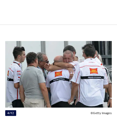
4/12
©Getty Images