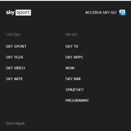
ACCEDI A SKY GO
I siti Sky:
Servizi:
SKY SPORT
SKY TV
SKY TG24
SKY APPS
SKY VIDEO
NOW
SKY ARTE
SKY BAR
SPAZI SKY
PROGRAMMI
Note legali: