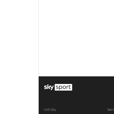
I siti Sky:
Serv