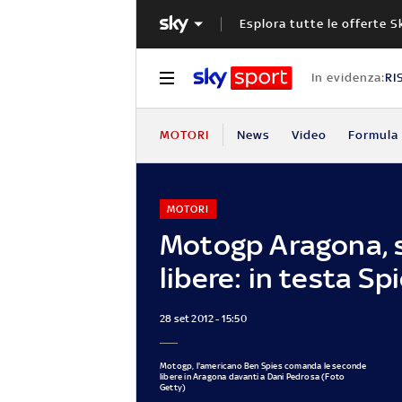
Esplora tutte le offerte S
In evidenza:
RI
MOTORI
News
Video
Formula 
MOTORI
Motogp Aragona, 
libere: in testa Sp
28 set 2012 - 15:50
Motogp, l'americano Ben Spies comanda le seconde
libere in Aragona davanti a Dani Pedrosa (Foto
Getty)