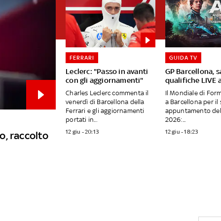
FERRARI
GUIDA TV
Leclerc: "Passo in avanti
GP Barcellona, 
con gli aggiornamenti"
qualifiche LIVE a
Charles Leclerc commenta il
Il Mondiale di Form
venerdì di Barcellona della
a Barcellona per il
Ferrari e gli aggiornamenti
appuntamento del
portati in...
2026:...
12 giu - 20:13
12 giu - 18:23
o, raccolto