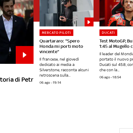
MERCATO PILOTI
DUCATI
Quartararo: "Spero
Test MotoGP, Bu
Honda mi porti moto
1:45 al Mugello 
vincente"
Il leader del Mondi
Il francese, nel giovedì
portato il nuovo p
dedicato ai media a
Ducati sul 45.8, c
Silverstone, racconta alcuni
che con la...
retroscena sulla...
06 ago - 18:54
toria di Petr
06 ago - 19:14