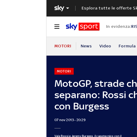
Esplora tutte le offerte S
In evidenza:
RI
MOTORI
News
Video
Formula 
MOTORI
MotoGP, strade ch
separano: Rossi c
con Burgess
07 nov 2013 - 20:29
Vale Rossi e Jeremy Burgess, il capotecnico con il