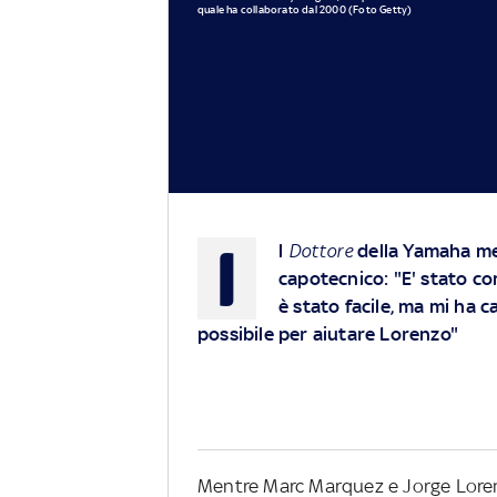
quale ha collaborato dal 2000 (Foto Getty)
I
l
Dottore
della Yamaha met
capotecnico: "E' stato c
è stato facile, ma mi ha c
possibile per aiutare Lorenzo"
Mentre Marc Marquez e Jorge Lorenz