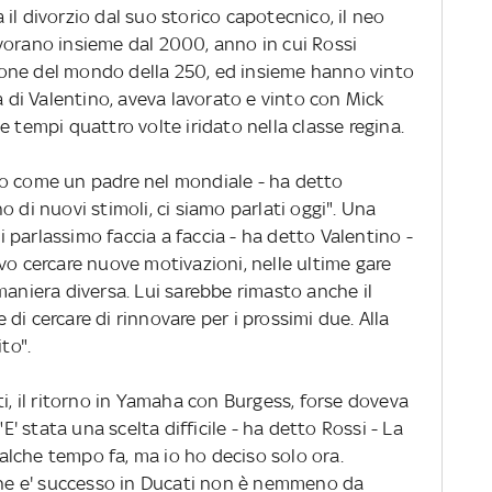
il divorzio dal suo storico capotecnico, il neo
vorano insieme dal 2000, anno in cui Rossi
one del mondo della 250, ed insieme hanno vinto
a di Valentino, aveva lavorato e vinto con Mick
e tempi quattro volte iridato nella classe regina.
to come un padre nel mondiale - ha detto
 di nuovi stimoli, ci siamo parlati oggi". Una
ci parlassimo faccia a faccia - ha detto Valentino -
vo cercare nuove motivazioni, nelle ultime gare
maniera diversa. Lui sarebbe rimasto anche il
di cercare di rinnovare per i prossimi due. Alla
to".
ti, il ritorno in Yamaha con Burgess, forse doveva
"E' stata una scelta difficile - ha detto Rossi - La
lche tempo fa, ma io ho deciso solo ora.
 che e' successo in Ducati non è nemmeno da