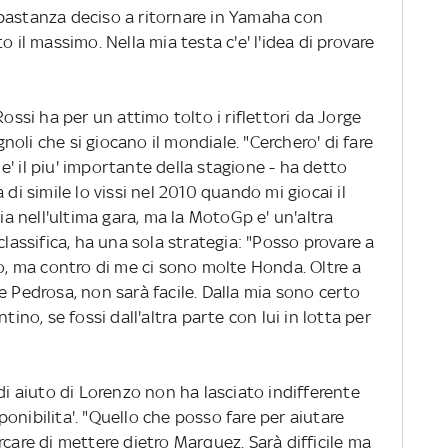
bastanza deciso a ritornare in Yamaha con
o il massimo. Nella mia testa c'e' l'idea di provare
 Rossi ha per un attimo tolto i riflettori da Jorge
oli che si giocano il mondiale. "Cerchero' di fare
' il piu' importante della stagione - ha detto
 di simile lo vissi nel 2010 quando mi giocai il
cia nell'ultima gara, ma la MotoGp e' un'altra
classifica, ha una sola strategia: "Posso provare a
ro, ma contro di me ci sono molte Honda. Oltre a
e Pedrosa, non sarà facile. Dalla mia sono certo
tino, se fossi dall'altra parte con lui in lotta per
 di aiuto di Lorenzo non ha lasciato indifferente
onibilita'. "Quello che posso fare per aiutare
rcare di mettere dietro Marquez. Sarà difficile ma