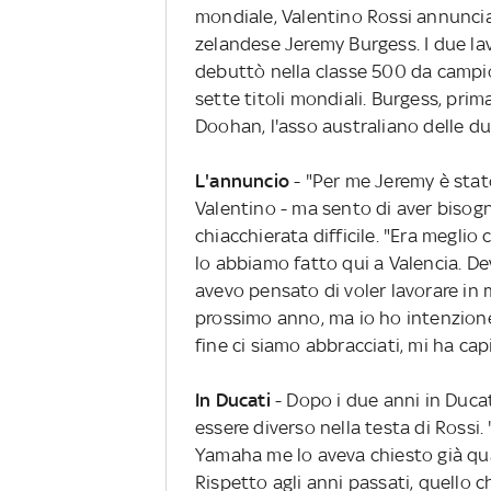
mondiale, Valentino Rossi annuncia 
zelandese Jeremy Burgess. I due la
debuttò nella classe 500 da campi
sette titoli mondiali. Burgess, prim
Doohan, l'asso australiano delle du
L'annuncio
- "Per me Jeremy è sta
Valentino - ma sento di aver bisogno
chiacchierata difficile. "Era meglio 
lo abbiamo fatto qui a Valencia. De
avevo pensato di voler lavorare in 
prossimo anno, ma io ho intenzione 
fine ci siamo abbracciati, mi ha capi
In Ducati
- Dopo i due anni in Duca
essere diverso nella testa di Rossi. 
Yamaha me lo aveva chiesto già qua
Rispetto agli anni passati, quello