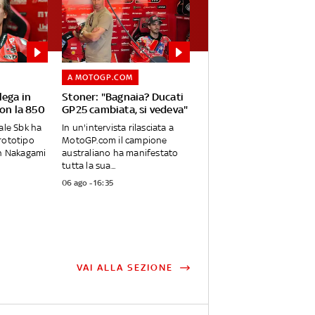
A MOTOGP.COM
lega in
Stoner: "Bagnaia? Ducati
con la 850
GP25 cambiata, si vedeva"
ale Sbk ha
In un'intervista rilasciata a
rototipo
MotoGP.com il campione
on Nakagami
australiano ha manifestato
tutta la sua...
06 ago - 16:35
VAI ALLA SEZIONE