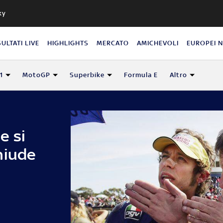
ky
SULTATI LIVE
HIGHLIGHTS
MERCATO
AMICHEVOLI
EUROPEI 
1
MotoGP
Superbike
Formula E
Altro
e si
hiude