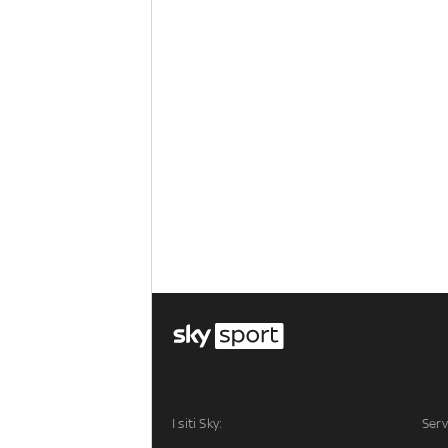
I siti Sky:
Serv