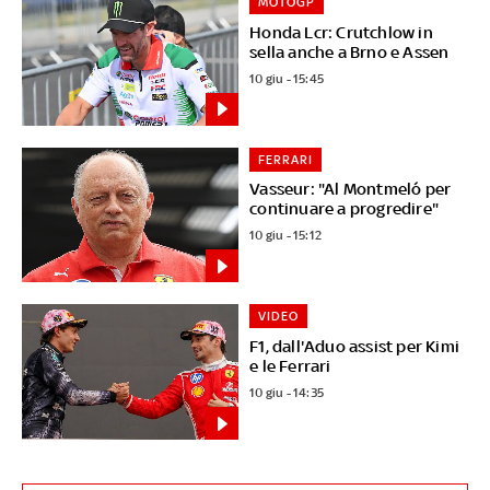
MOTOGP
Honda Lcr: Crutchlow in
sella anche a Brno e Assen
10 giu - 15:45
FERRARI
Vasseur: "Al Montmeló per
continuare a progredire"
10 giu - 15:12
VIDEO
F1, dall'Aduo assist per Kimi
e le Ferrari
10 giu - 14:35