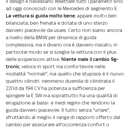
il design è necessario resettare tutti i parametri sino
ad oggi conosciuti con le Mercedes di segmento E.
La vettura si guida molto bene
, appare molto ben
bilanciata, ben frenata e dotata di uno sterzo
davvero piacevole da usare. Certo non siamo ancora
a livello della BMW per dinamica di guida
complessiva, ma il divario ora è davvero risicato, in
particolar modo se si sceglie la vettura con il plus
delle sospensioni attive.
Niente male il cambio 9g-
tronic
, veloce in sport ma confortevole nelle
modalità "normali", ma quello che stupisce è il nuovo
quattro cilindri: nemmeno duemila di cilindrata il
220d da 194 CV ha potenza a sufficienza per
spingere la E SW ma soprattutto ha una qualità di
erogazione ai bassi e medi regimi che rendono la
guida davvero piacevole. Il tutto senza "urlare",
sfruttando al meglio il range di rapporti offerto dal
cambio per assicurare all'occorrenza confort o