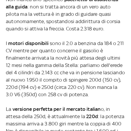
alla guida
: non si tratta ancora di un vero auto
pilota ma la vettura è in grado di guidare quasi
autonomamente, spostandosi addirittura di corsia
quando si attiva la freccia. Costa 2.318 euro.
I
motori disponibili
sono il 2.0 a benzina da 184 o 211
CV mentre per quanto concerne il gasolio è
finalmente arrivata la novità più attesa degli ultimi
12 mesi nella gamma della Stella: parliamo dell'erede
del 4 cilindri da 2.143 cc che va in pensione lasciando
al nuovo 1.950 il compito di spingere 200d (150 cv),
220d (194 cv) e 250d (circa 220 cv). Non manca la
3.0 V6 (350d) con 258 cv di potenza.
La
versione perfetta per il mercato italian
o, in
attesa della 250d, è attualmente la
220d
: la potenza
massima arriva a 3.800 giri mentre la coppia di 400
Nm è disponibile in modo costante tra i 1.600 ed i