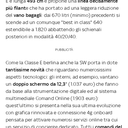
E è lunga
493 cm
e propone una
linea decisamente
più filant
e che ha portato ad una leggera riduzione
del
vano bagagli
: dai 670 litri (minimo) precedenti si
scende ad un comunque "best in class" 640
estendibile a 1.820 abbattendo gli schienali
posteriori in modalità 40/20/40.
PUBBLICITÀ
Come la Classe E berlina anche la SW porta in dote
tantissime novità
che riguardano numerosissimi
aspetti tecnologici: gli interni, ad esempio, vantano
un
doppio schermo da 12,3
" (1.037 euro) che fanno
da base alla strumentazione digitale ed al sistema
multimediale Comand Online (1.903 euro):
quest'ultimo si presenta nella sua ultima evoluzione
con grafica rinnovata e connessione 4g onboard
pensata per attivare numerosi servizi online tra cui
un servizio di concierge dedicato. Tutti i
comandi del