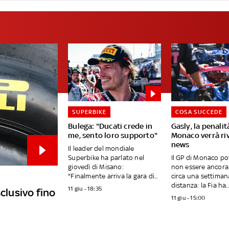
SUPERBIKE
COSA SUCCEDE
Bulega: "Ducati crede in
Gasly, la penalit
me, sento loro supporto"
Monaco verrà riv
news
Il leader del mondiale
Superbike ha parlato nel
Il GP di Monaco p
giovedì di Misano:
non essere ancora 
"Finalmente arriva la gara di...
circa una settiman
distanza: la Fia ha..
11 giu - 18:35
sclusivo fino
11 giu - 15:00