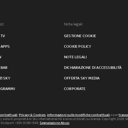
izi:
Note legali:
 TV
GESTIONE COOKIE
 APPS
COOKIE POLICY
W
NOTE LEGALI
 BAR
DICHIARAZIONE DI ACCESSIBILITÀ
ZI SKY
OFFERTA SKY MEDIA
GRAMMI
CORPORATE
contrattuali
,
Privacy & Cookies
,
informazioni sulle modifiche contrattuali
o per
traspa
uti, sono di proprietà di Sky international AG e sono utilizzati su licenza. Copyright 2026 Sky
 SkySport: ISSN 3035-1545.
Segnalazione Abusi