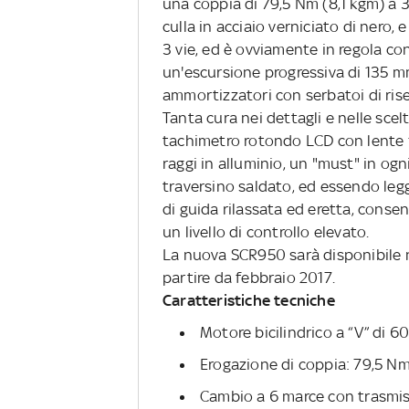
una coppia di 79,5 Nm (8,1 kgm) a 
culla in acciaio verniciato di nero,
3 vie, ed è ovviamente in regola con
un'escursione progressiva di 135 mm
ammortizzatori con serbatoi di rise
Tanta cura nei dettagli e nelle scelt
tachimetro rotondo LCD con lente f
raggi in alluminio, un "must" in og
traversino saldato, ed essendo legg
di guida rilassata ed eretta, cons
un livello di controllo elevato.
La nuova SCR950 sarà disponibile n
partire da febbraio 2017.
Caratteristiche tecniche
Motore bicilindrico a “V” di 6
Erogazione di coppia: 79,5 Nm
Cambio a 6 marce con trasmiss