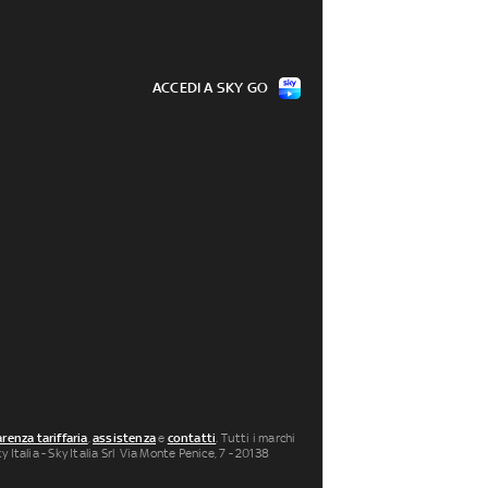
ACCEDI A SKY GO
renza tariffaria
,
assistenza
e
contatti
. Tutti i marchi
 Italia - Sky Italia Srl Via Monte Penice, 7 - 20138