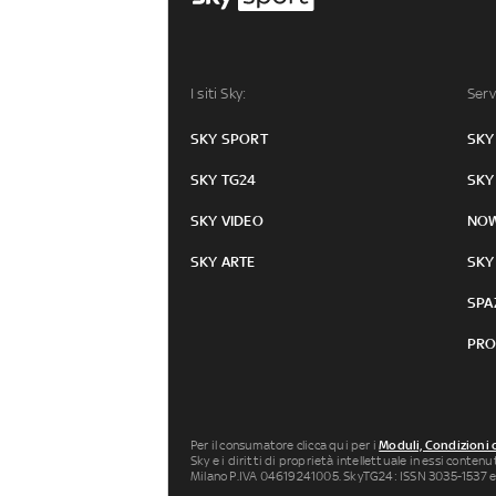
I siti Sky:
Serv
SKY SPORT
SKY
SKY TG24
SKY
SKY VIDEO
NO
SKY ARTE
SKY
SPA
PRO
Per il consumatore clicca qui per i
Moduli, Condizioni 
Sky e i diritti di proprietà intellettuale in essi conten
Milano P.IVA 04619241005. SkyTG24: ISSN 3035-1537 e