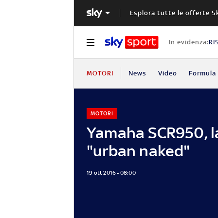
Esplora tutte le offerte S
In evidenza:
RI
MOTORI
News
Video
Formula 
MOTORI
Yamaha SCR950, l
"urban naked"
19 ott 2016 - 08:00