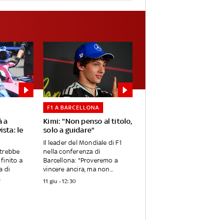
F1 A BARCELLONA
à a
Kimi: "Non penso al titolo,
ista: le
solo a guidare"
Il leader del Mondiale di F1
otrebbe
nella conferenza di
finito a
Barcellona: "Proveremo a
a di
vincere ancira, ma non...
.
11 giu - 12:30