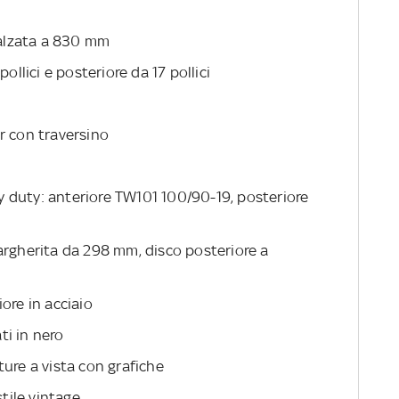
rialzata a 830 mm
ollici e posteriore da 17 pollici
r con traversino
 duty: anteriore TW101 100/90-19, posteriore
argherita da 298 mm, disco posteriore a
ore in acciaio
ti in nero
ture a vista con grafiche
stile vintage