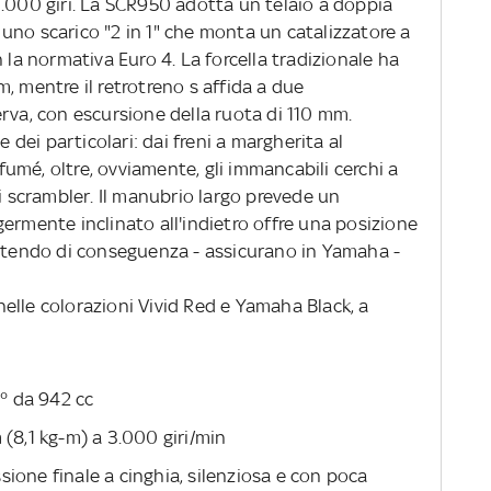
3.000 giri. La SCR950 adotta un telaio a doppia
 e uno scarico "2 in 1" che monta un catalizzatore a
 la normativa Euro 4. La forcella tradizionale ha
, mentre il retrotreno s affida a due
rva, con escursione della ruota di 110 mm.
e dei particolari: dai freni a margherita al
umé, oltre, ovviamente, gli immancabili cerchi a
ni scrambler. Il manubrio largo prevede un
ermente inclinato all'indietro offre una posizione
entendo di conseguenza - assicurano in Yamaha -
elle colorazioni Vivid Red e Yamaha Black, a
0° da 942 cc
 (8,1 kg-m) a 3.000 giri/min
ione finale a cinghia, silenziosa e con poca