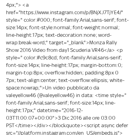
4px;"> <a
href="https://www.instagram.com/p/BNjXJ7TjYE4/"
style=" color:#000; font-family:Arial,sans-serif; font-
size:14px; font-style:normal; font-weight:normal;
line-height:17px; text-decoration:none; word-
wrap:break-word;" target="_blank">Monza Rally
Show 2016 Video from day1 Scuderia VR46</a> <p
style=" color:#c9c8cd; font-family:Arial,sans-serif;
font-size:14px; line-height:17px; margin-bottom:0;
margin-top:8px; overflow:hidden; padding:8px 0
7px; text-align:center; text-overflow:ellipsis; white-
space:nowrap;">Un video pubblicato da
valeyellow46 (@valeyellow46) in data: <time style="
font-family:Arial,sans-serif; font-size:14px; line-
height:17px;" datetime="2016-12-
03T11:00:07+00:00">3 Dic 2016 alle ore 03:00
PST</time></div></blockquote><script async defer
src="//platform.instagram.com/en_US/embeds.js">