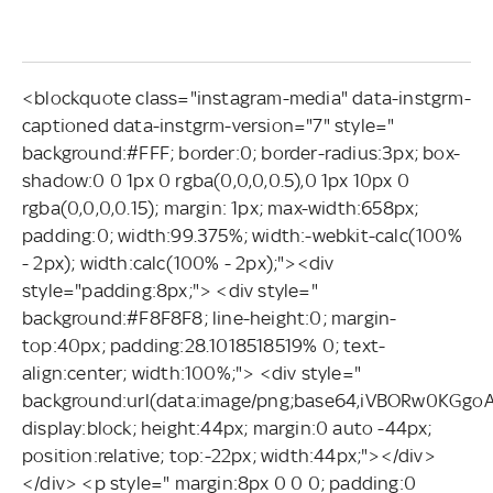
<blockquote class="instagram-media" data-instgrm-
captioned data-instgrm-version="7" style="
background:#FFF; border:0; border-radius:3px; box-
shadow:0 0 1px 0 rgba(0,0,0,0.5),0 1px 10px 0
rgba(0,0,0,0.15); margin: 1px; max-width:658px;
padding:0; width:99.375%; width:-webkit-calc(100%
- 2px); width:calc(100% - 2px);"><div
style="padding:8px;"> <div style="
background:#F8F8F8; line-height:0; margin-
top:40px; padding:28.1018518519% 0; text-
align:center; width:100%;"> <div style="
background:url(data:image/png;base64,iVBORw0
display:block; height:44px; margin:0 auto -44px;
position:relative; top:-22px; width:44px;"></div>
</div> <p style=" margin:8px 0 0 0; padding:0