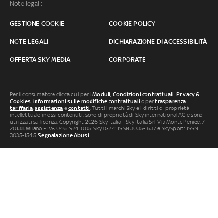
Note legali:
GESTIONE COOKIE
COOKIE POLICY
NOTE LEGALI
DICHIARAZIONE DI ACCESSIBILITÀ
OFFERTA SKY MEDIA
CORPORATE
Per il consumatore clicca qui per i
Moduli, Condizioni contrattuali
,
Privacy &
Cookies
,
informazioni sulle modifiche contrattuali
o per
trasparenza
tariffaria
,
assistenza
e
contatti
. Tutti i marchi Sky e i diritti di proprietà
intellettuale in essi contenuti, sono di proprietà di Sky international AG e sono
utilizzati su licenza. Copyright 2026 Sky Italia - Sky Italia Srl Via Monte Penice, 7 -
20138 Milano P.IVA 04619241005. SkyTG24: ISSN 3035-1537 e SkySport: ISSN
3035-1545.
Segnalazione Abusi