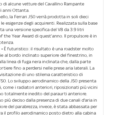
co di alcune vetture del Cavallino Rampante
i anni Ottanta.
llo, la Ferrari J50 verrà prodotta in soli dieci
le esigenze degli acquirenti. Realizzata sulla base
ta una versione specifica del V8 da 3.9 litri
of the Year Award di quest’anno. Il propulsore è in
potenza.
a -
È futuristico: il risultato è una roadster molto
ie al bordo inclinato superiore del finestrino, in
alla linea di fuga nera inclinata che, dalla parte
rtiere fino a perdersi nelle prese aria laterali. La
visitazione di uno stilema caratteristico di
F50. Lo sviluppo aerodinamico della J50 presenta
, come i radiatori anteriori, riposizionati più vicini
gno totalmente inedito del paraurti anteriore.
so più deciso dalla presenza di due canali d'aria in
riore del parabrezza, invece, è stata abbassata per
 il profilo aerodinamico posto dietro alla cabina