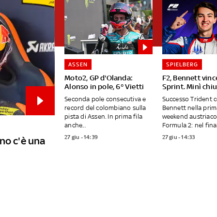
ASSEN
SPIELBERG
Moto2, GP d'Olanda:
F2, Bennett vinc
Alonso in pole, 6° Vietti
Sprint. Minì chi
Seconda pole consecutiva e
Successo Trident 
record del colombiano sulla
Bennett nella prim
pista di Assen. In prima fila
weekend austriaco
anche...
Formula 2: nel final
27 giu - 14:39
27 giu - 14:33
no c'è una