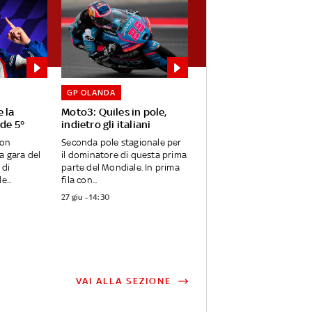
GP OLANDA
e la
Moto3: Quiles in pole,
ude 5°
indietro gli italiani
con
Seconda pole stagionale per
a gara del
il dominatore di questa prima
 di
parte del Mondiale. In prima
e...
fila con...
27 giu - 14:30
VAI ALLA SEZIONE