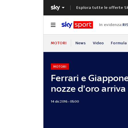
Esplora tutte le offerte S
In evidenza:
RI
MOTORI
News
Video
Formula 
MOTORI
Ferrari e Giappone
nozze d'oro arriva
14 dic 2016 - 05:00