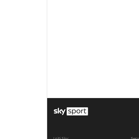
I siti Sky:
Serv