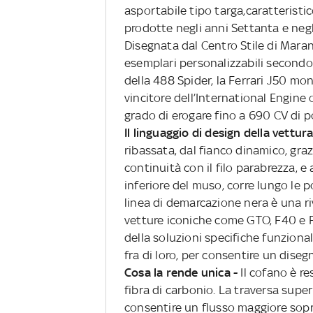
asportabile tipo targa,caratteristi
prodotte negli anni Settanta e negl
Disegnata dal Centro Stile di Marane
esemplari personalizzabili secondo 
della 488 Spider, la Ferrari J50 mon
vincitore dell’International Engine 
grado di erogare fino a 690 CV di 
Il linguaggio di design della vettur
ribassata, dal fianco dinamico, graz
continuità con il filo parabrezza, e 
inferiore del muso, corre lungo le po
linea di demarcazione nera è una ri
vetture iconiche come GTO, F40 e 
della soluzioni specifiche funzionali
fra di loro, per consentire un dise
Cosa la rende unica -
Il cofano è re
fibra di carbonio. La traversa supe
consentire un flusso maggiore sopra