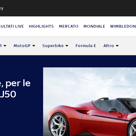
ky
SULTATI LIVE
HIGHLIGHTS
MERCATO
MONDIALE
WIMBLEDO
1
MotoGP
Superbike
Formula E
Altro
, per le
 J50