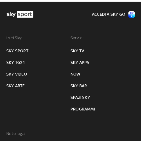
ACCEDI A SKY GO
I siti Sky:
Servizi:
SKY SPORT
SKY TV
SKY TG24
SKY APPS
SKY VIDEO
NOW
SKY ARTE
SKY BAR
SPAZI SKY
PROGRAMMI
Note legali: