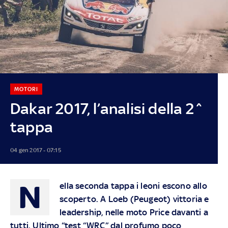
MOTORI
Dakar 2017, l’analisi della 2^
tappa
04 gen 2017 - 07:15
N
ella seconda tappa i leoni escono allo
scoperto. A Loeb (Peugeot) vittoria e
leadership, nelle moto Price davanti a
tutti. Ultimo “test “WRC” dal profumo poco