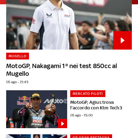
MUGELLO
MotoGP, Nakagami 1° nei test 850cc al
Mugello
05 ago - 21:45
MERCATO PILOTI
MotoGP, Agius trova
l'accordo con Ktm Tech3
05 ago - 15:00
GP GRAN BRETAGNA