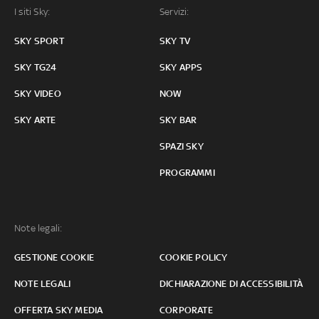
I siti Sky:
Servizi:
SKY SPORT
SKY TV
SKY TG24
SKY APPS
SKY VIDEO
NOW
SKY ARTE
SKY BAR
SPAZI SKY
PROGRAMMI
Note legali:
GESTIONE COOKIE
COOKIE POLICY
NOTE LEGALI
DICHIARAZIONE DI ACCESSIBILITÀ
OFFERTA SKY MEDIA
CORPORATE