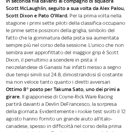
in seconda fila davanti al compagno di squadra
Scott McLaughlin, seguito a sua volta da Alex Palou,
Scott Dixon e Pato O’Ward.
Per la prima volta nella
stagione i primi sette piloti della classifica occupano
le prime sette posizioni della griglia, simbolo del
fatto che la gommatura della pista sia aumentata
sempre più nel corso della sessione. L’unico che non
sembra aver approfittato del maggior grip è Scott
Dixon, il penultimo a scendere in pista: il
neozelandese di Ganassi hai infatti messo a segno
due tempi simili sul 24.8, dimostrandosi sì costante
ma non veloce tanto quanto i diretti avversari.
Ottimo 8° posto per Takuma Sato, uno dei primi a
girare.
Il giapponese di Coyne-Rick Ware Racing
partirà davanti a Devlin DeFrancesco, la sorpresa
della giornata. Evidentemente i rookie test svolti il 12
agosto hanno fornito un grande aiuto all’italo-
canadese, spesso in difficoltà nel corso della prima