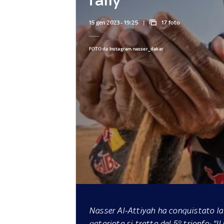
15 gen 2023 - 19:25
17 foto
FOTO da Instagram nasser_dakar
Nasser Al-Attiyah ha conquistato la 4
qatariota si tratta del 5° trionfo: "I