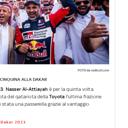
FOTO da redbull.com
: CINQUINA ALLA DAKAR
23
:
Nasser Al-Attiayah
è per la quinta volta
ilota del qatariota della
Toyota
l'ultima frazione
è stata una passerella grazie al vantaggio
a Dakar 2023