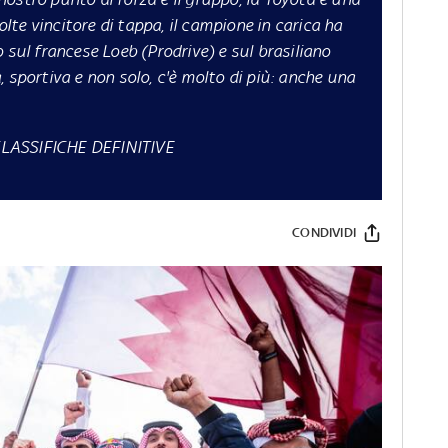
volte vincitore di tappa, il campione in carica ha
 sul francese Loeb (Prodrive) e sul brasiliano
 sportiva e non solo, c'è molto di più: anche una
CLASSIFICHE DEFINITIVE
CONDIVIDI