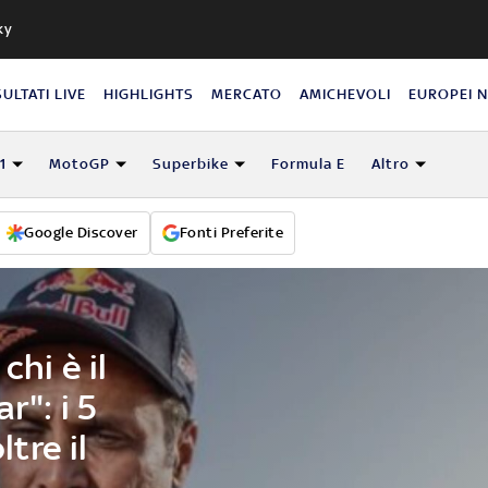
ky
SULTATI LIVE
HIGHLIGHTS
MERCATO
AMICHEVOLI
EUROPEI 
1
MotoGP
Superbike
Formula E
Altro
Google Discover
Fonti Preferite
chi è il
r": i 5
ltre il