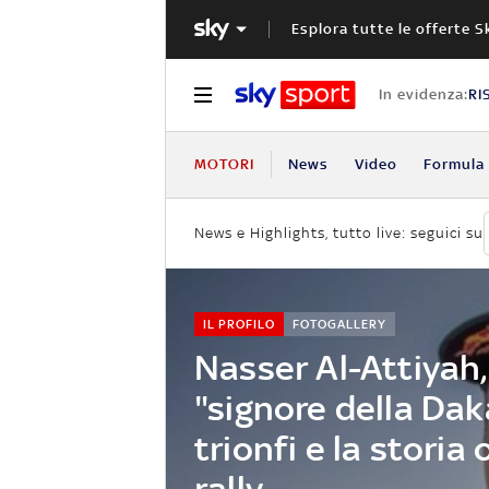
Esplora tutte le offerte S
In evidenza:
RI
MOTORI
News
Video
Formula 
News e Highlights, tutto live: seguici su
IL PROFILO
FOTOGALLERY
Nasser Al-Attiyah, 
"signore della Daka
trionfi e la storia o
rally