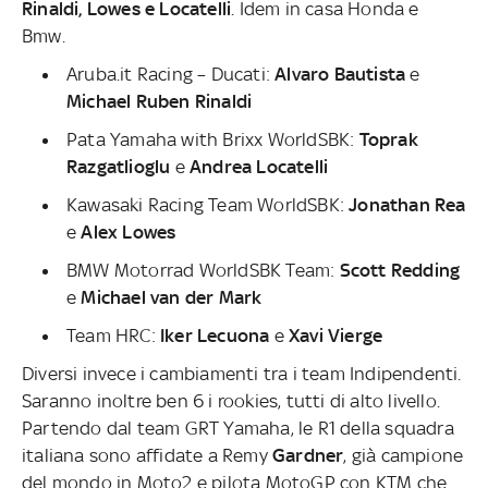
Rinaldi, Lowes e Locatelli
. Idem in casa Honda e
Bmw.
Aruba.it Racing – Ducati:
Alvaro Bautista
e
Michael Ruben Rinaldi
Pata Yamaha with Brixx WorldSBK:
Toprak
Razgatlioglu
e
Andrea Locatelli
Kawasaki Racing Team WorldSBK:
Jonathan Rea
e
Alex Lowes
BMW Motorrad WorldSBK Team:
Scott Redding
e
Michael van der Mark
Team HRC:
Iker Lecuona
e
Xavi Vierge
Diversi invece i cambiamenti tra i team Indipendenti.
Saranno inoltre ben 6 i rookies, tutti di alto livello.
Partendo dal team GRT Yamaha, le R1 della squadra
italiana sono affidate a
Remy
Gardner
, già campione
del mondo in Moto2 e pilota MotoGP con KTM che