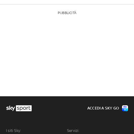
PUBBLICITÀ
ACCEDI A SKY GO
I siti Sky:
Servizi: