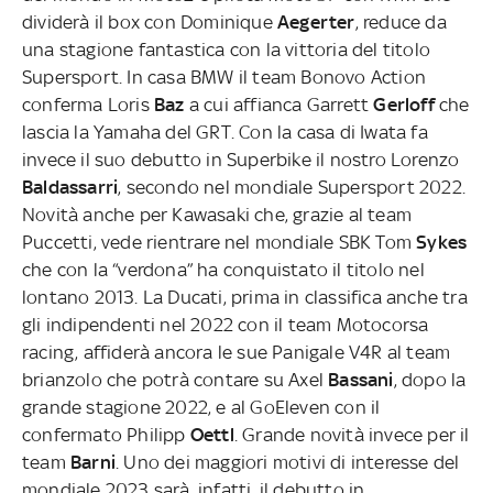
dividerà il box con Dominique
Aegerter
, reduce da
una stagione fantastica con la vittoria del titolo
Supersport. In casa BMW il team Bonovo Action
conferma Loris
Baz
a cui affianca Garrett
Gerloff
che
lascia la Yamaha del GRT. Con la casa di Iwata fa
invece il suo debutto in Superbike il nostro Lorenzo
Baldassarri
,
secondo nel mondiale Supersport 2022.
Novità anche per Kawasaki che, grazie al team
Puccetti, vede rientrare nel mondiale SBK Tom
Sykes
che con la “verdona” ha conquistato il titolo nel
lontano 2013. La Ducati, prima in classifica anche tra
gli indipendenti nel 2022 con il team Motocorsa
racing, affiderà ancora le sue Panigale V4R al team
brianzolo che potrà contare su Axel
Bassani
, dopo la
grande stagione 2022, e al GoEleven con il
confermato Philipp
Oettl
. Grande novità invece per il
team
Barni
. Uno dei maggiori motivi di interesse del
mondiale 2023 sarà, infatti, il debutto in