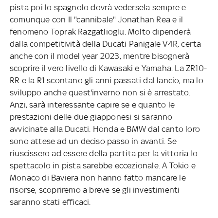
pista poi lo spagnolo dovrà vedersela sempre e
comunque con Il "cannibale" Jonathan Rea e il
fenomeno Toprak Razgatlioglu. Molto dipenderà
dalla competitività della Ducati Panigale V4R, certa
anche con il model year 2023, mentre bisognerà
scoprire il vero livello di Kawasaki e Yamaha. La ZR10-
RR e la R1 scontano gli anni passati dal lancio, ma lo
sviluppo anche quest'inverno non si è arrestato.
Anzi, sarà interessante capire se e quanto le
prestazioni delle due giapponesi si saranno
avvicinate alla Ducati. Honda e BMW dal canto loro
sono attese ad un deciso passo in avanti. Se
riuscissero ad essere della partita per la vittoria lo
spettacolo in pista sarebbe eccezionale. A Tokio e
Monaco di Baviera non hanno fatto mancare le
risorse, scopriremo a breve se gli investimenti
saranno stati efficaci.