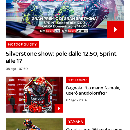
MOTOGP SU SKY
Silverstone show: pole dalle 12.50, Sprint
alle 17
08 ago - 07:50
13° TEMPO
Bagnaia: "La mano fa male,
userò antidolorifici"
07 ago - 20:32
YAMAHA
Quartararo: "Mi sento come