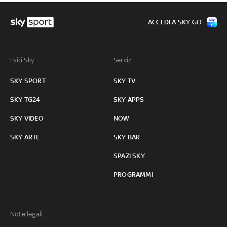
ACCEDI A SKY GO
I siti Sky:
Servizi:
SKY SPORT
SKY TV
SKY TG24
SKY APPS
SKY VIDEO
NOW
SKY ARTE
SKY BAR
SPAZI SKY
PROGRAMMI
Note legali: