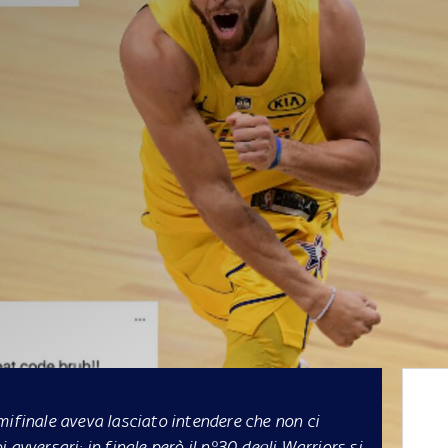
mifinale aveva lasciato intendere che non ci
avversari: in finale però il n°30 degli Warriors si