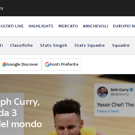
ky
SULTATI LIVE
HIGHLIGHTS
MERCATO
AMICHEVOLI
EUROPEI 
ti
Classifiche
Stats Singoli
Stats Squadre
Squadre
Google Discover
Fonti Preferite
ph Curry,
da 3
 del mondo