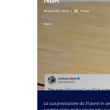
08 mar 2021 - 02:10
11 foto
©Getty
La sua prestazione da 31 punti in se
sarebbe stato molto spazio per i suoi 