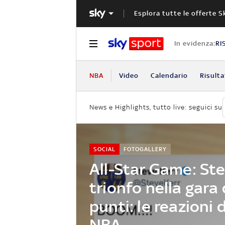
Esplora tutte le offerte S
In evidenza:
RI
NBA
Video
Calendario
Risulta
News e Highlights, tutto live: seguici su
SOCIAL
FOTOGALLERY
All-Star Game: Ste
trionfo nella gara 
punti: le reazioni
NBA