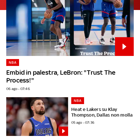
NBA
Embid in palestra, LeBron: "Trust The
Process!"
06 ago - 07:46
NBA
Heat e Lakers su Klay
Thompson, Dallas non molla
05 ago - 07:36