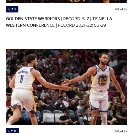
5/10
©Getty
GOLDEN STATE WARRIORS
| RECORD:
5-7
|
11° NELLA
WESTERN CONFERENCE
| RECORD 2021-22: 53-29
6/10
©Getty