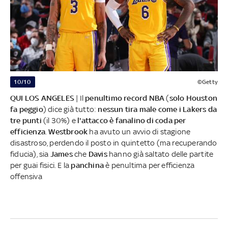
10/10
©Getty
QUI LOS ANGELES
| Il
penultimo record NBA
(
solo Houston
fa peggio
) dice già tutto:
nessun tira male come i Lakers da
tre punti
(il 30%) e
l'attacco è fanalino di coda per
efficienza
.
Westbrook
ha avuto un avvio di stagione
disastroso, perdendo il posto in quintetto (ma recuperando
fiducia), sia
James
che
Davis
hanno già saltato delle partite
per guai fisici. E la
panchina
è penultima per efficienza
offensiva