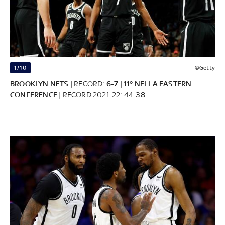
1/10
©Getty
BROOKLYN NETS
| RECORD:
6-7
|
11° NELLA EASTERN
CONFERENCE
| RECORD 2021-22: 44-38