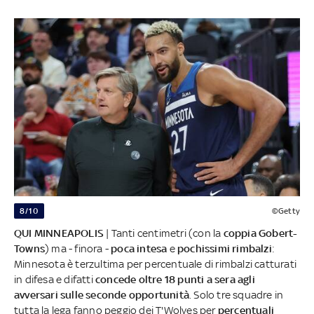
8/10
©Getty
QUI MINNEAPOLIS
| Tanti centimetri (con la
coppia Gobert-
Towns
) ma - finora -
poca intesa
e
pochissimi rimbalzi
:
Minnesota è terzultima per percentuale di rimbalzi catturati
in difesa e difatti
concede oltre 18 punti a sera agli
avversari sulle seconde opportunità
. Solo tre squadre in
tutta la lega fanno peggio dei T'Wolves per
percentuali