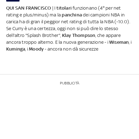
QUI SAN FRANCISCO
| I
titolari
funzionano (4° per net
rating e plus/minus) ma la
panchina
dei campioni NBA in
carica ha di gran il peggior net rating di tutta la NBA (-10.0).
Se Curry è una certezza, oggi non si può dire lo stesso
dell'altro "Splash Brother",
Klay Thompson
, che appare
ancora troppo alterno. E la nuova generazione - i
Wiseman
, i
Kuminga
, i
Moody
- ancora non dà sicurezze
PUBBLICITÀ