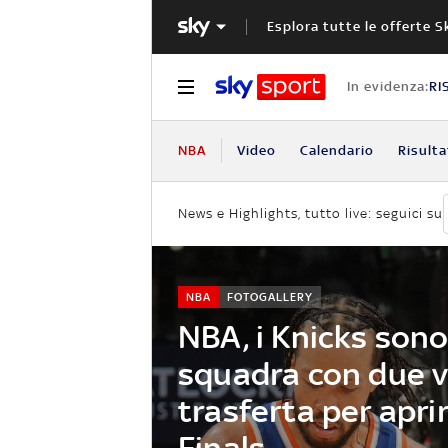
Esplora tutte le offerte S
In evidenza:
RI
NBA
Video
Calendario
Risulta
News e Highlights, tutto live: seguici su
NBA
FOTOGALLERY
NBA, i Knicks sono
squadra con due vi
trasferta per aprir
Finals