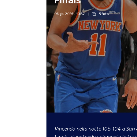
06 giu 2026 - 10:57
5 foto
Vincendo nella notte 105-104 a San A
Finals, diventando solamente la terz