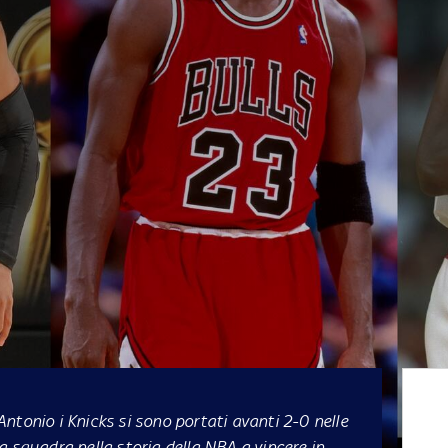
ntonio i Knicks si sono portati avanti 2-0 nelle
a squadra nella storia della NBA a vincere in