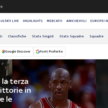
ky
SULTATI LIVE
HIGHLIGHTS
MERCATO
AMICHEVOLI
EUROPEI 
ti
Classifiche
Stats Singoli
Stats Squadre
Squadre
Google Discover
Fonti Preferite
 la terza
ttorie in
e le