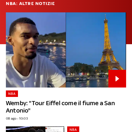
NBA: ALTRE NOTIZIE
NBA
Wemby: "Tour Eiffel come il fiume a San
Antonio"
08 ago - 10:03
NBA