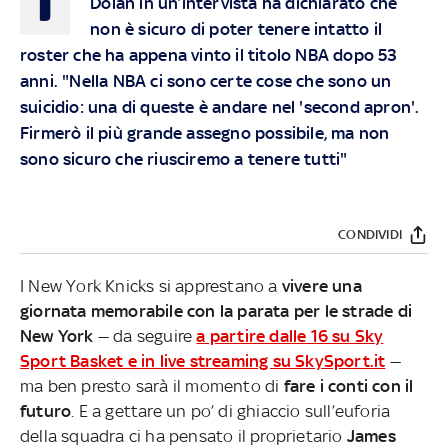
Dolan in un’intervista ha dichiarato che
non è sicuro di poter tenere intatto il
roster che ha appena vinto il titolo NBA dopo 53
anni. "Nella NBA ci sono certe cose che sono un
suicidio: una di queste è andare nel 'second apron'.
Firmerò il più grande assegno possibile, ma non
sono sicuro che riusciremo a tenere tutti"
CONDIVIDI
I New York Knicks si apprestano a
vivere una
giornata memorabile con la parata per le strade di
New York
— da seguire
a partire dalle 16 su Sky
Sport Basket e in live streaming su SkySport.it
—
ma ben presto sarà il momento di
fare i conti con il
futuro
. E a gettare un po’ di ghiaccio sull’euforia
della squadra ci ha pensato il proprietario
James