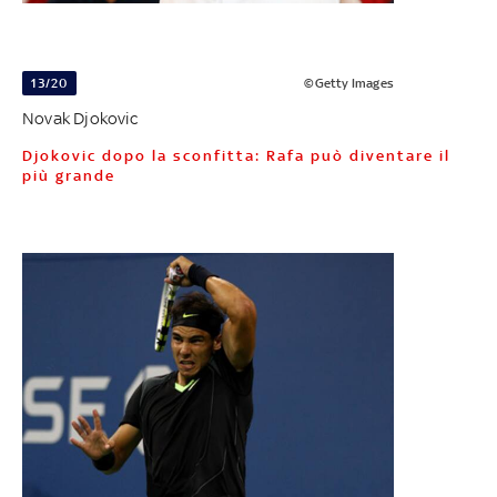
13/20
©Getty Images
Novak Djokovic
Djokovic dopo la sconfitta: Rafa può diventare il
più grande