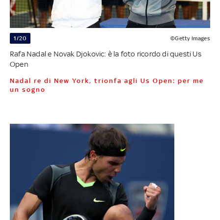
1/20
©Getty Images
Rafa Nadal e Novak Djokovic: è la foto ricordo di questi Us
Open
Nadal re di New York, trionfa agli Us Open: per me
un sogno