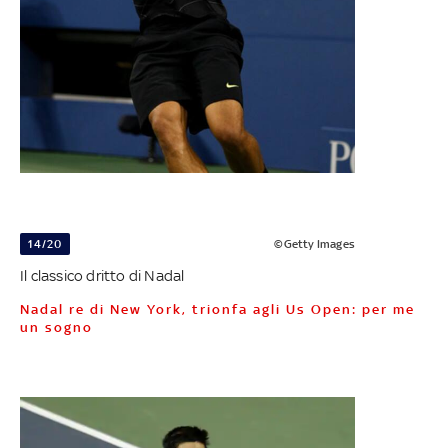
14/20
©Getty Images
Il classico dritto di Nadal
Nadal re di New York, trionfa agli Us Open: per me
un sogno