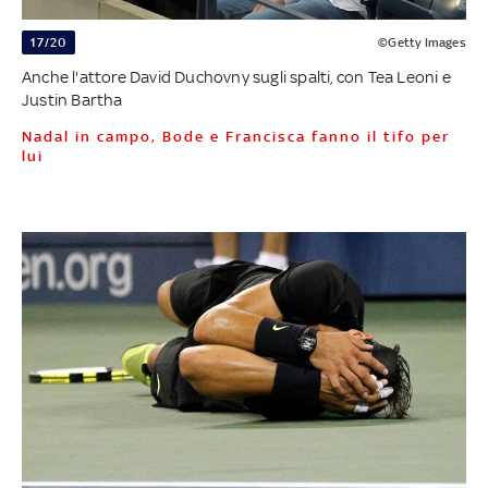
17/20
©Getty Images
Anche l'attore David Duchovny sugli spalti, con Tea Leoni e
Justin Bartha
Nadal in campo, Bode e Francisca fanno il tifo per
lui