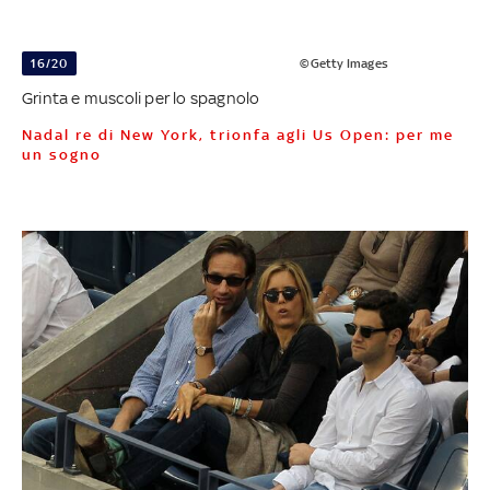
16/20
©Getty Images
Grinta e muscoli per lo spagnolo
Nadal re di New York, trionfa agli Us Open: per me
un sogno