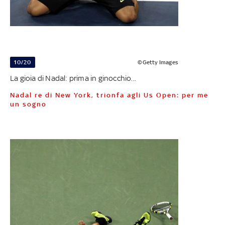
10/20
©Getty Images
La gioia di Nadal: prima in ginocchio...
Nadal re di New York, trionfa agli Us Open: per me
un sogno