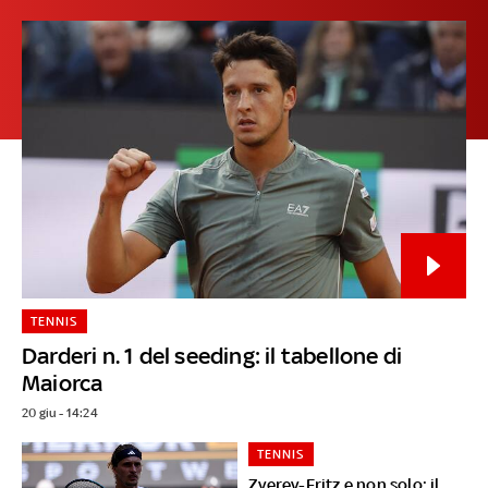
TENNIS
Darderi n. 1 del seeding: il tabellone di
Maiorca
20 giu - 14:24
TENNIS
Zverev-Fritz e non solo: il