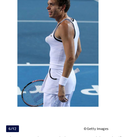
6/12
©Getty Images