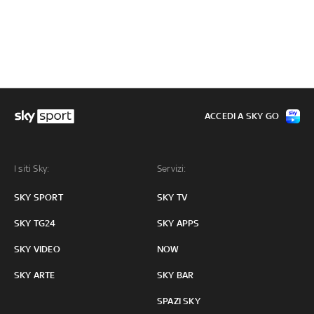
ACCEDI A SKY GO
I siti Sky:
Servizi:
SKY SPORT
SKY TV
SKY TG24
SKY APPS
SKY VIDEO
NOW
SKY ARTE
SKY BAR
SPAZI SKY