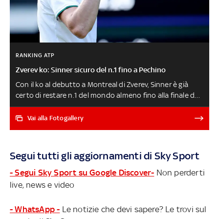
RANKING ATP
Zverev ko: Sinner sicuro del n.1 fino a Pechino
Con il ko al debutto a Montreal di Zverev, Sinner è già
certo di restare n.1 del mondo almeno fino alla finale del
torneo di Pechino a inizio ottobre. Il forfait di Alcaraz a
Cincinnati è pesante anche in termini di classifica, con lo
Vai alla Fotogallery
spagnolo che perde i 1000 punti in quanto campione in
carica. Ecco cosa serve a Jannik per chiudere l'anno
davanti a tutti. E poi il curioso caso di Cobolli, salito all'8°
Segui tutti gli aggiornamenti di Sky Sport
posto (best ranking), ma superato qualche ora più tardi
da Fritz
- Segui Sky Sport su Google Discover-
Non perderti
live, news e video
- WhatsApp -
Le notizie che devi sapere? Le trovi sul