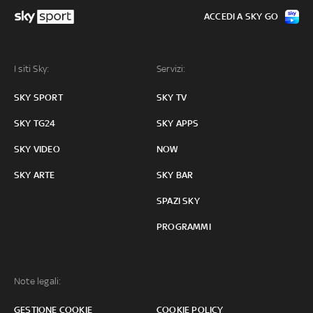
ACCEDI A SKY GO
I siti Sky:
Servizi:
SKY SPORT
SKY TV
SKY TG24
SKY APPS
SKY VIDEO
NOW
SKY ARTE
SKY BAR
SPAZI SKY
PROGRAMMI
Note legali:
GESTIONE COOKIE
COOKIE POLICY