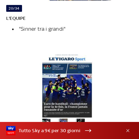
20/34
L'EQUIPE
"Sinner tra i grandi"
Tutto Sky a 9€ per 30 giorni