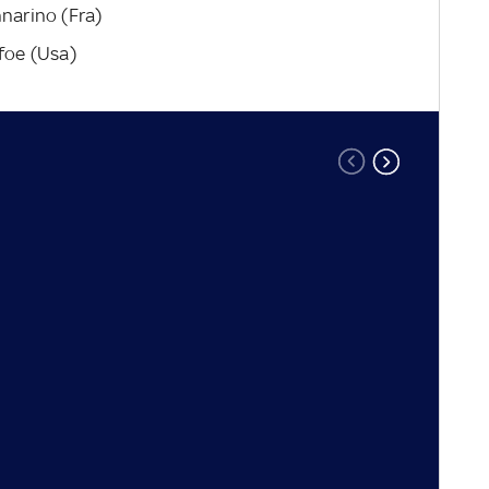
nnarino (Fra)
afoe (Usa)