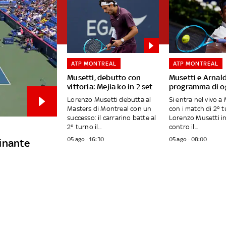
ATP MONTREAL
ATP MONTREAL
Musetti, debutto con
Musetti e Arnaldi
vittoria: Mejia ko in 2 set
programma di og
Lorenzo Musetti debutta al
Si entra nel vivo a
Masters di Montreal con un
con i match di 2° t
successo: il carrarino batte al
Lorenzo Musetti i
2° turno il...
contro il...
05 ago - 16:30
05 ago - 08:00
inante