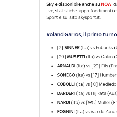
Sky e disponibile anche su
NOW
, 
live, statistiche, approfondimenti e
Sport e sul sito skysport.it.
Roland Garros, il primo turno 
[2]
SINNER
(Ita) vs Eubanks (
[29]
MUSETTI
(Ita) vs Galan (
ARNALDI
(Ita) vs [29] Fils (Fr
SONEGO
(Ita) vs [17] Humber
COBOLLI
(Ita) vs [Q] Medjedo
DARDERI
(Ita) vs Hijikata (Aus
NARDI
(Ita) vs [WC] Muller (F
FOGNINI
(Ita) vs Van de Zand