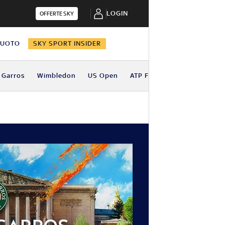
LOGIN
OFFERTE SKY
NUOTO
SKY SPORT INSIDER
 Garros
Wimbledon
US Open
ATP Finals