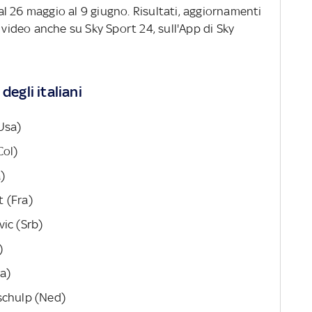
dal 26 maggio al 9 giugno. Risultati, aggiornamenti
 video anche su Sky Sport 24, sull'App di Sky
degli italiani
Usa)
Col)
a)
t (Fra)
vic (Srb)
)
ra)
schulp (Ned)