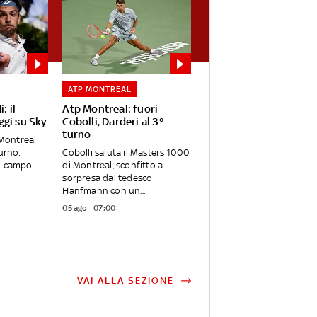
ATP MONTREAL
: il
Atp Montreal: fuori
gi su Sky
Cobolli, Darderi al 3°
turno
 Montreal
urno:
Cobolli saluta il Masters 1000
n campo
di Montreal, sconfitto a
sorpresa dal tedesco
Hanfmann con un...
05 ago - 07:00
VAI ALLA SEZIONE