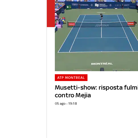
ATP MONTREAL
Musetti-show: risposta fulm
contro Mejia
05 ago - 19:18