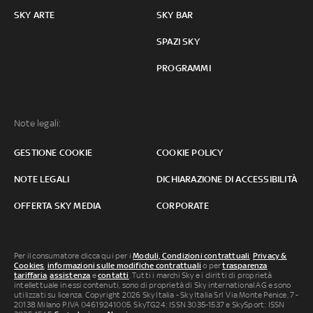
SKY ARTE
SKY BAR
SPAZI SKY
PROGRAMMI
Note legali:
GESTIONE COOKIE
COOKIE POLICY
NOTE LEGALI
DICHIARAZIONE DI ACCESSIBILITÀ
OFFERTA SKY MEDIA
CORPORATE
Per il consumatore clicca qui per i
Moduli, Condizioni contrattuali
,
Privacy &
Cookies
,
informazioni sulle modifiche contrattuali
o per
trasparenza
tariffaria
,
assistenza
e
contatti
. Tutti i marchi Sky e i diritti di proprietà
intellettuale in essi contenuti, sono di proprietà di Sky international AG e sono
utilizzati su licenza. Copyright 2026 Sky Italia - Sky Italia Srl Via Monte Penice, 7 -
20138 Milano P.IVA 04619241005. SkyTG24: ISSN 3035-1537 e SkySport: ISSN