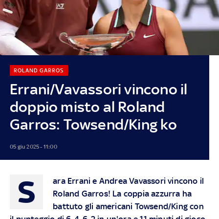
ROLAND GARROS
Errani/Vavassori vincono il
doppio misto al Roland
Garros: Towsend/King ko
05 giu 2025 - 11:00
S
ara Errani e Andrea Vavassori vincono il
Roland Garros! La coppia azzurra ha
battuto gli americani Towsend/King con
il punteggio di 6-4, 6-2 in un'ora e 11 minuti di gioco.