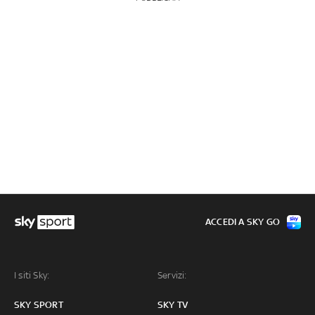
ACCEDI A SKY GO
I siti Sky:
Servizi:
SKY SPORT
SKY TV