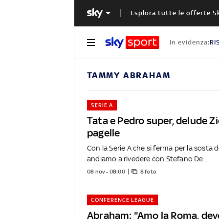
Esplora tutte le offerte S
In evidenza:
RI
TAMMY ABRAHAM
SERIE A
Tata e Pedro super, delude Zie
pagelle
Con la Serie A che si ferma per la sosta d
andiamo a rivedere con Stefano De...
08 nov - 08:00
8 foto
CONFERENCE LEAGUE
Abraham: "Amo la Roma, dev