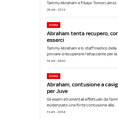
Tammy Abraham e Fikayo Tomori, amici..
29 ott - 17:23
ROMA
Abraham tenta recupero, con
esserci
Tammy Abraham e lo staff medico della 
provare a recuperare l'attaccante per la..
14 ott - 14:50
ROMA
Abraham, contusione a cavigl
per Juve
Gli esami strumentali effettuati da T
evidenziato una forte contusione alla...
13 ott - 20:54