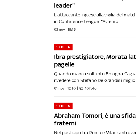
leader"
L'attaccante inglese alla vigilia del mat
in Conference League: "Avremo...
03 nov - 15:15
SERIE A
Ibra prestigiatore, Morata lat
pagelle
Quando manca soltanto Bologna-Caglia
rivedere con Stefano De Grandis i migliori
01 nov - 12:10
10 foto
SERIE A
Abraham-Tomori, è una sfida 
fraterni
Nel posticipo tra Roma e Milan si ritrov