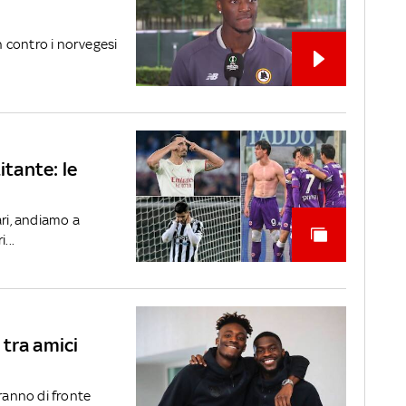
ch contro i norvegesi
itante: le
ri, andiamo a
...
tra amici
eranno di fronte