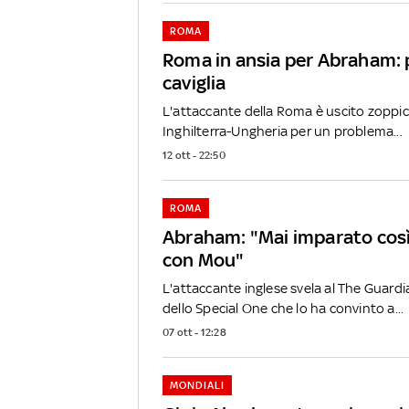
ROMA
Roma in ansia per Abraham: 
caviglia
L'attaccante della Roma è uscito zoppic
Inghilterra-Ungheria per un problema...
12 ott - 22:50
ROMA
Abraham: "Mai imparato cos
con Mou"
L'attaccante inglese svela al The Guardi
dello Special One che lo ha convinto a...
07 ott - 12:28
MONDIALI