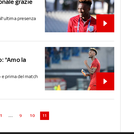
onale grazie
ll'ultima presenza
o: "Amo la
vo e prima del match
1
...
9
10
11