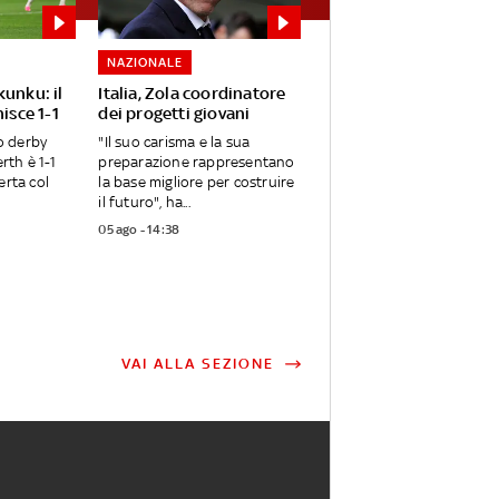
NAZIONALE
unku: il
Italia, Zola coordinatore
isce 1-1
dei progetti giovani
mo derby
"Il suo carisma e la sua
rth è 1-1
preparazione rappresentano
erta col
la base migliore per costruire
il futuro", ha...
05 ago - 14:38
VAI ALLA SEZIONE