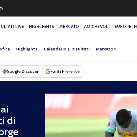
ky
SULTATI LIVE
HIGHLIGHTS
MERCATO
AMICHEVOLI
EUROPEI 
ifica
Highlights
Calendario E Risultati
Marcatori
Google Discover
Fonti Preferite
ai
i di
eorge