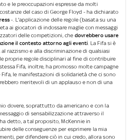
to e le preoccupazioni espresse da molti
circostanze del caso di George Floyd - ha dichiarato
Press
-. L'applicazione delle regole (basata su una
ieta ai giocatori di indossare maglie con messaggi
izzatori delle competizioni, che
dovrebbero usare
zione il contesto attorno agli eventi
. La Fifa si è
al razzismo e alla discriminazione di qualsiasi
 proprie regole disciplinari al fine di contribuire
 stessa Fifa, inoltre, ha promosso molte campagne
Fifa, le manifestazioni di solidarietà che ci sono
arebbero meritevoli di un applauso e non di una
mio dovere, soprattutto da americano e con la
messaggio di sensabilizzazione attraverso il
ha detto, a tal proposito, McKennie in
subire delle conseguenze per esprimere la mia
menti, per difendere ciò in cui credo, allora sono