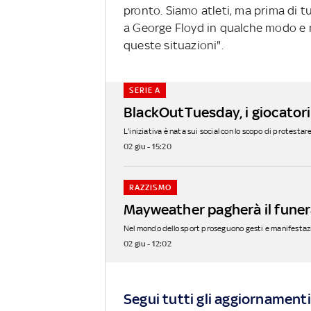
pronto. Siamo atleti, ma prima di 
a George Floyd in qualche modo e n
queste situazioni".
SERIE A
BlackOutTuesday, i giocatori
L'iniziativa è nata sui social con lo scopo di protestare
02 giu - 15:20
RAZZISMO
Mayweather pagherà il funer
Nel mondo dello sport proseguono gesti e manifestazioni
02 giu - 12:02
Segui tutti gli aggiornamenti