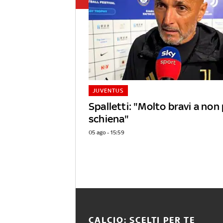
JUVENTUS
Spalletti: "Molto bravi a non 
schiena"
05 ago - 15:59
CALCIO: SCELTI PER TE