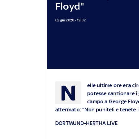
Floyd"
02 giu 2020 - 19:32
N
elle ultime ore era ci
potesse sanzionare i 
campo a George Floyd
affermato: "Non puniteli e tenete i
DORTMUND-HERTHA LIVE