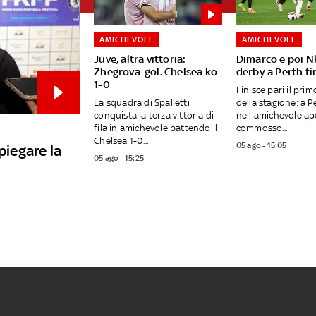
AMICHEVOLE
AMICHEVOLE
Juve, altra vittoria:
Dimarco e poi Nk
Zhegrova-gol. Chelsea ko
derby a Perth fin
1-0
Finisce pari il pri
La squadra di Spalletti
della stagione: a Pe
conquista la terza vittoria di
nell'amichevole ap
fila in amichevole battendo il
commosso...
Chelsea 1-0...
05 ago - 15:05
piegare la
05 ago - 15:25