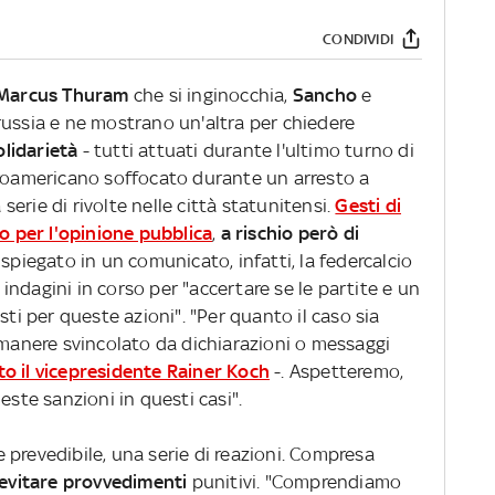
CONDIVIDI
Marcus Thuram
che si inginocchia,
Sancho
e
russia e ne mostrano un'altra per chiedere
olidarietà
- tutti attuati durante l'ultimo turno di
afroamericano soffocato durante un arresto a
erie di rivolte nelle città statunitensi.
Gesti di
lo per l'opinione pubblica
,
a rischio però di
spiegato in un comunicato, infatti, la federcalcio
ndagini in corso per "accertare se le partite e un
sti per queste azioni". "Per quanto il caso sia
imanere svincolato da dichiarazioni o messaggi
to il vicepresidente Rainer Koch
-. Aspetteremo,
este sanzioni in questi casi".
prevedibile, una serie di reazioni. Compresa
 evitare provvedimenti
punitivi. "Comprendiamo