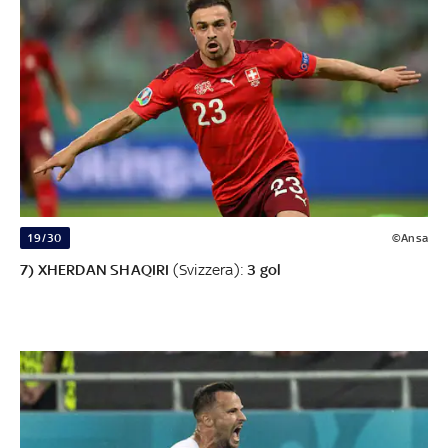
19/30
©Ansa
7) XHERDAN SHAQIRI
(Svizzera):
3 gol