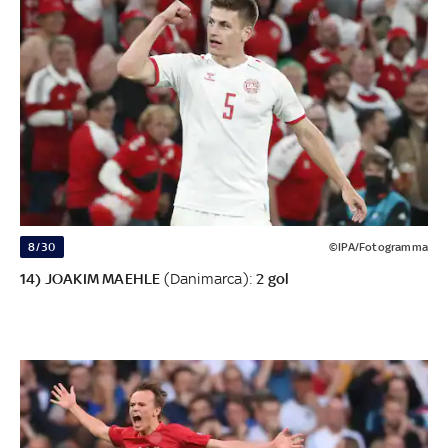
8/30
©IPA/Fotogramma
14) JOAKIM MAEHLE
(Danimarca):
2 gol