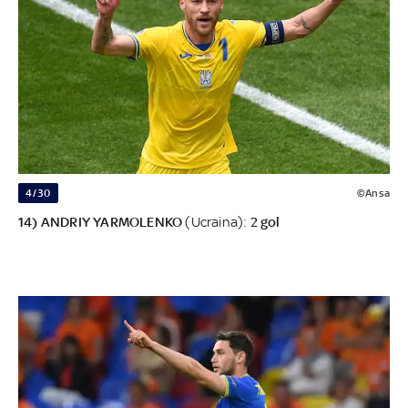
4/30
©Ansa
14) ANDRIY YARMOLENKO
(Ucraina):
2 gol