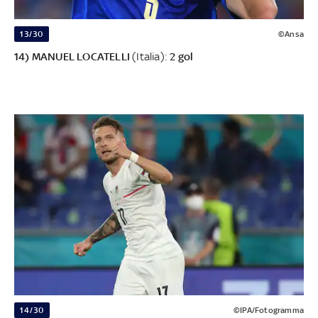
13/30
©Ansa
14) MANUEL LOCATELLI
(Italia):
2 gol
14/30
©IPA/Fotogramma