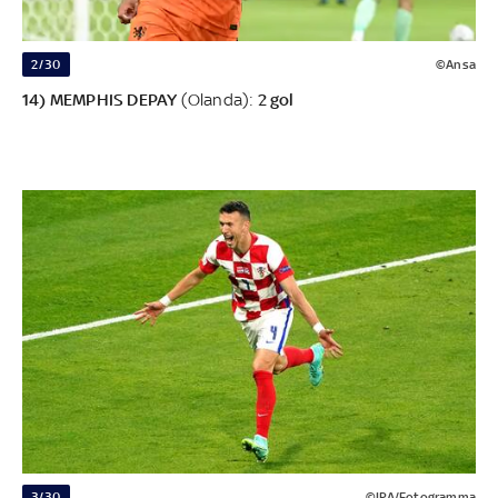
2/30
©Ansa
14) MEMPHIS DEPAY
(Olanda):
2 gol
3/30
©IPA/Fotogramma