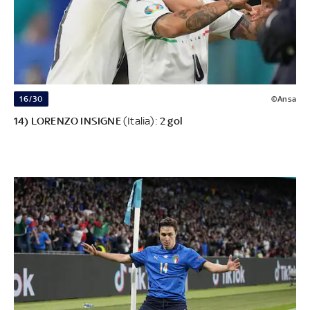
16/30
©Ansa
14) LORENZO INSIGNE
(Italia):
2 gol