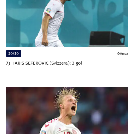
20/30
©Ansa
7) HARIS SEFEROVIC
(Svizzera):
3 gol