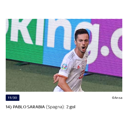
11/30
©Ansa
14) PABLO SARABIA
(Spagna):
2 gol