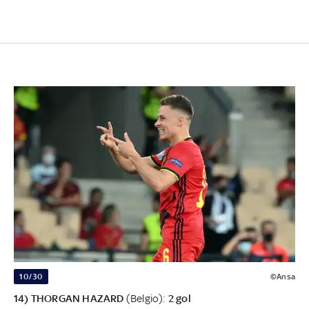
10/30
©Ansa
14) THORGAN HAZARD
(Belgio):
2 gol