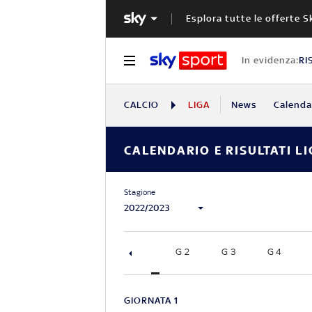
Esplora tutte le offerte S
In evidenza:
RI
CALCIO
LIGA
News
Calendar
CALENDARIO E RISULTATI LI
Stagione
2022/2023
G 1
G 2
G 3
G
GIORNATA 1