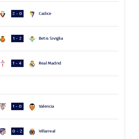
Cadice
2 - 0
Betis Siviglia
1 - 2
Real Madrid
1 - 4
Valencia
1 - 0
Villarreal
0 - 2