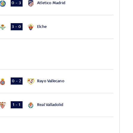
Atletico Madrid
0 - 3
Elche
3 - 0
Rayo Vallecano
0 - 2
Real Valladolid
1 - 1