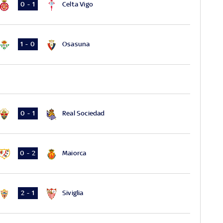
Celta Vigo
0 - 1
Osasuna
1 - 0
Real Sociedad
0 - 1
Maiorca
0 - 2
Siviglia
2 - 1