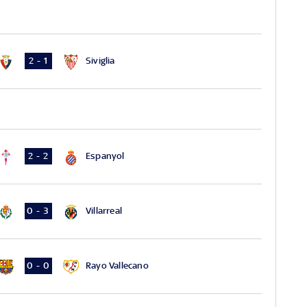
Siviglia
2 - 1
Espanyol
2 - 2
Villarreal
0 - 3
Rayo Vallecano
0 - 0