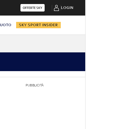
LOGIN
OFFERTE SKY
NUOTO
SKY SPORT INSIDER
PUBBLICITÀ
G 11
G 12
G 13
G 14
G 15
G 16
G 17