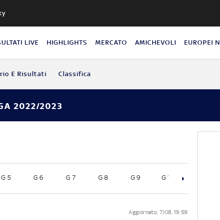
ky
SULTATI LIVE
HIGHLIGHTS
MERCATO
AMICHEVOLI
EUROPEI 
io E Risultati
Classifica
GA 2022/2023
 4
G 5
G 6
G 7
G 8
G 9
G 10
Aggiornato: 7/08, 19:59