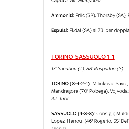
Caputo.
All. Giampaolo
Ammoniti:
Erlic (SP), Thorsby (SA),
Espulsi:
Ekdal (SA) al 73' per dopp
TORINO-SASSUOLO 1-1
17' Sanabria (T), 88' Raspadori (S)
TORINO (3-4-2-1):
Milinkovic-Savic;
Mandragora (70' Pobega), Vojvoda; Pr
All. Juric
SASSUOLO (4-3-3)
: Consigli; Muldu
Lopez, Harroui (46' Rogerio, 55' De
Dionisi