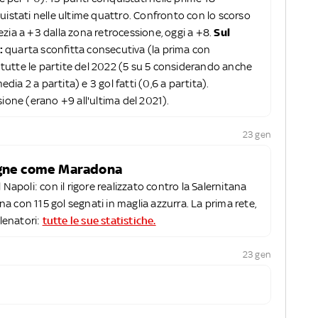
uistati nelle ultime quattro. Confronto con lo scorso
zia a +3 dalla zona retrocessione, oggi a +8.
Sul
:
quarta sconfitta consecutiva (la prima con
utte le partite del 2022 (5 su 5 considerando anche
edia 2 a partita) e 3 gol fatti (0,6 a partita).
sione (erano +9 all'ultima del 2021).
23 gen
signe come Maradona
 Napoli: con il rigore realizzato contro la Salernitana
 con 115 gol segnati in maglia azzurra. La prima rete,
llenatori:
tutte le sue statistiche.
23 gen