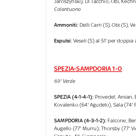
Jaroszynski), Di Tacchio, Obi, Kechr
Colantuono
Ammoniti:
Delli Carri (S), Obi (S), Ve
Espulsi:
Veseli (S) al 51' per dopp
SPEZIA-SAMPDORIA 1-0
69' Verde
SPEZIA (4-1-4-1):
Provedel; Amian, E
Kovalenko (64' Agudelo), Sala (74' F
SAMPDORIA (4-3-1-2):
Falcone; Ber
Augello (77' Murru); Thorsby (77' Vi