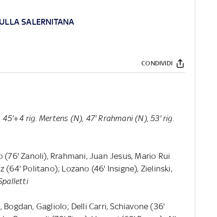
SULLA SALERNITANA
CONDIVIDI
 45'+4 rig. Mertens (N), 47' Rrahmani (N), 53' rig.
o (76' Zanoli), Rrahmani, Juan Jesus, Mario Rui
(64' Politano); Lozano (46' Insigne), Zielinski,
 Spalletti
i, Bogdan, Gagliolo; Delli Carri, Schiavone (36'