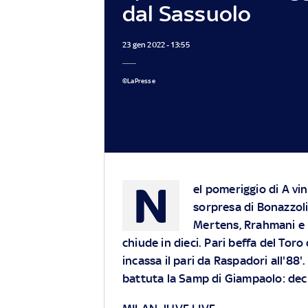
dal Sassuolo
23 gen 2022 - 13:55
©LaPresse
N
el pomeriggio di A vin
sorpresa di Bonazzol
Mertens, Rrahmani e 
chiude in dieci. Pari beffa del Toro
incassa il pari da Raspadori all'88'
battuta la Samp di Giampaolo: deci