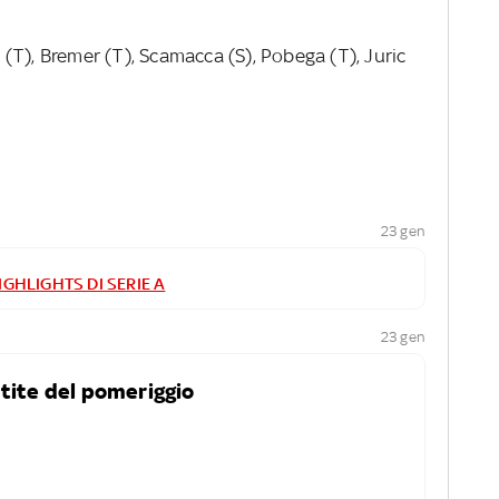
(T), Bremer (T), Scamacca (S), Pobega (T), Juric
23 gen
IGHLIGHTS DI SERIE A
23 gen
rtite del pomeriggio