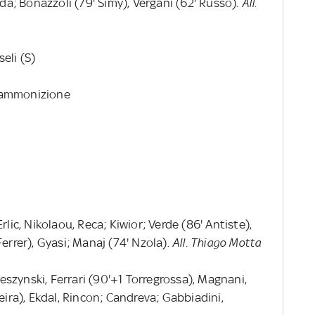
ida; Bonazzoli (79' Simy), Vergani (62' Russo).
All.
seli (S)
ia ammonizione
rlic, Nikolaou, Reca; Kiwior; Verde (86' Antiste),
errer), Gyasi; Manaj (74' Nzola).
All. Thiago Motta
eszynski, Ferrari (90'+1 Torregrossa), Magnani,
eira), Ekdal, Rincon; Candreva; Gabbiadini,