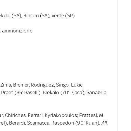
 Ekdal (SA), Rincon (SA), Verde (SP)
ia ammonizione
 Zima, Bremer, Rodriguez; Singo, Lukic,
aet (85' Baselli), Brekalo (70' Pjaca); Sanabria.
r, Chiriches, Ferrari, Kyriakopoulos; Frattesi, M.
frel); Berardi, Scamacca, Raspadori (90' Ruan).
All.