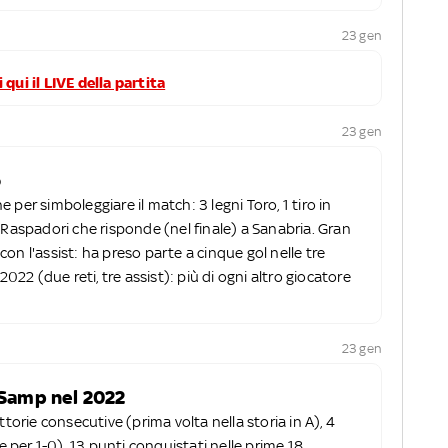
23 gen
qui il LIVE della partita
23 gen
o
per simboleggiare il match: 3 legni Toro, 1 tiro in
 Raspadori che risponde (nel finale) a Sanabria. Gran
on l'assist: ha preso parte a cinque gol nelle tre
2022 (due reti, tre assist): più di ogni altro giocatore
23 gen
o Samp nel 2022
ttorie consecutive (prima volta nella storia in A), 4
te per 1-0). 13 punti conquistati nelle prime 18