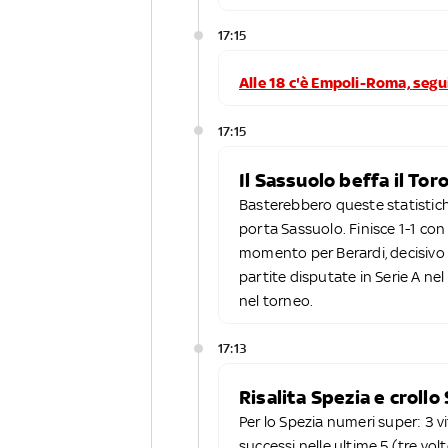
17:15
Alle 18 c'è Empoli-Roma, segui 
17:15
Il Sassuolo beffa il Tor
Basterebbero queste statistiche 
porta Sassuolo. Finisce 1-1 con
momento per Berardi, decisivo c
partite disputate in Serie A nel 
nel torneo.
17:13
Risalita Spezia e croll
Per lo Spezia numeri super: 3 vi
successi nelle ultime 5 (tre vol