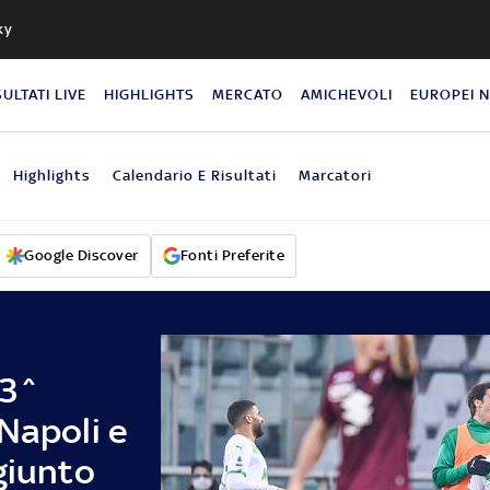
ky
SULTATI LIVE
HIGHLIGHTS
MERCATO
AMICHEVOLI
EUROPEI 
Highlights
Calendario E Risultati
Marcatori
Google Discover
Fonti Preferite
23^
Napoli e
giunto