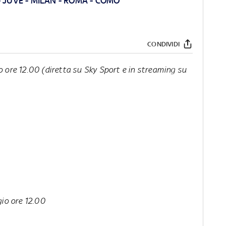
-
JUVE
-
MILAN
-
ROMA
-
COMO
CONDIVIDI
ore 12.00 (diretta su Sky Sport e in streaming su
io ore 12.00