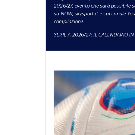
2026/27, evento che sarà possibile s
su
NOW
, skysport.it e sul canale You
compilazione
SERIE A 2026/27: IL CALENDARIO I