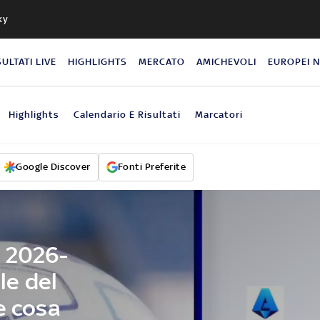
ky
SULTATI LIVE
HIGHLIGHTS
MERCATO
AMICHEVOLI
EUROPEI 
Highlights
Calendario E Risultati
Marcatori
Google Discover
Fonti Preferite
A 2026-
le del
e cosa