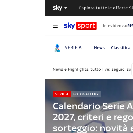
Esplora tutte le offerte S
In evidenza:
RI
SERIE A
News
Classifica
News e Highlights, tutto live: seguici su
SERIE A
FOTOGALLERY
Calendario Serie 
2027, criteri e rego
sorteggio: novità 