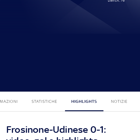
Davis K. 76'
0 - 1
MAZIONI
STATISTICHE
HIGHLIGHTS
NOTIZIE
Frosinone-Udinese 0-1: