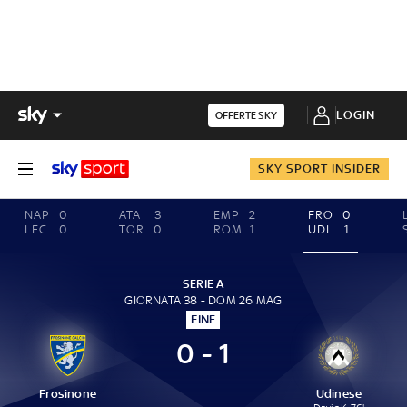
LOGIN
OFFERTE SKY
SKY SPORT INSIDER
NAP
0
ATA
3
EMP
2
FRO
0
LEC
0
TOR
0
ROM
1
UDI
1
SERIE A
GIORNATA 38 - DOM 26 MAG
FINE
0 - 1
Frosinone
Udinese