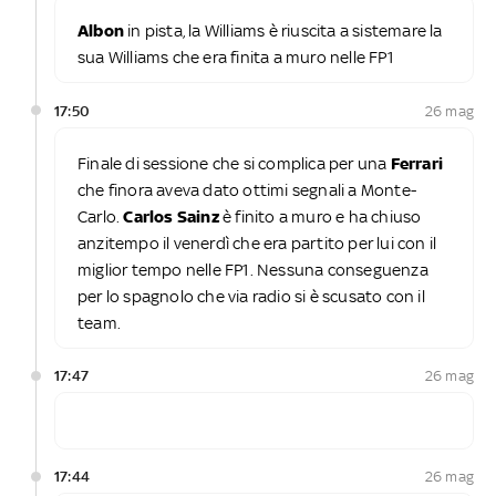
Albon
in pista, la Williams è riuscita a sistemare la
sua Williams che era finita a muro nelle FP1
17:50
26 mag
Finale di sessione che si complica per una
Ferrari
che finora aveva dato ottimi segnali a Monte-
Carlo.
Carlos Sainz
è finito a muro e ha chiuso
anzitempo il venerdì che era partito per lui con il
miglior tempo nelle FP1. Nessuna conseguenza
per lo spagnolo che via radio si è scusato con il
team.
17:47
26 mag
17:44
26 mag