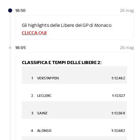
18:50
26 mag
Gli highlights delle Libere del GP di Monaco.
CLICCA QUI
18:05
26 mag
CLASSIFICA E TEMPI DELLE LIBERE 2:
1
VERSTAPPEN
1:12.462
2
LECLERC
1:12.527
3
SAINZ
1:12.569
4
ALONSO
1:12.682