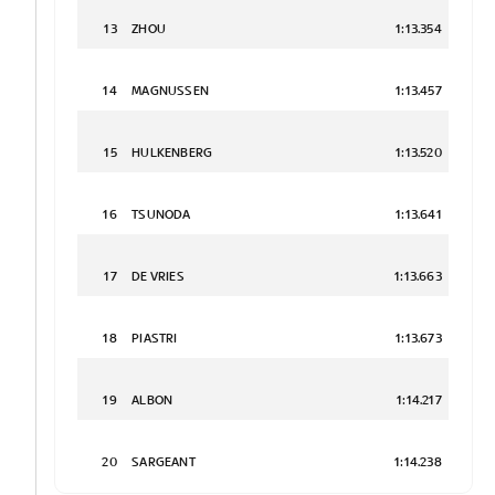
13
ZHOU
1:13.354
14
MAGNUSSEN
1:13.457
15
HULKENBERG
1:13.520
16
TSUNODA
1:13.641
17
DE VRIES
1:13.663
18
PIASTRI
1:13.673
19
ALBON
1:14.217
20
SARGEANT
1:14.238