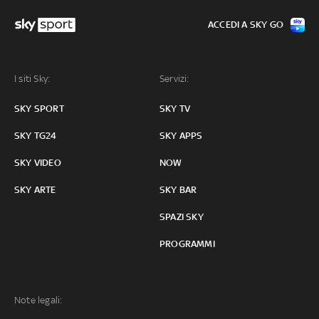
ACCEDI A SKY GO
I siti Sky:
Servizi:
SKY SPORT
SKY TV
SKY TG24
SKY APPS
SKY VIDEO
NOW
SKY ARTE
SKY BAR
SPAZI SKY
PROGRAMMI
Note legali: