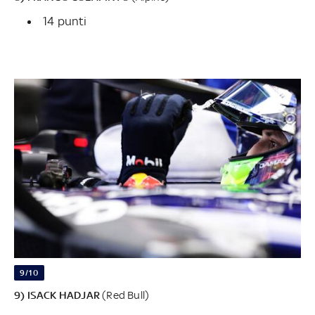
14 punti
9/10
9) ISACK HADJAR
(Red Bull)