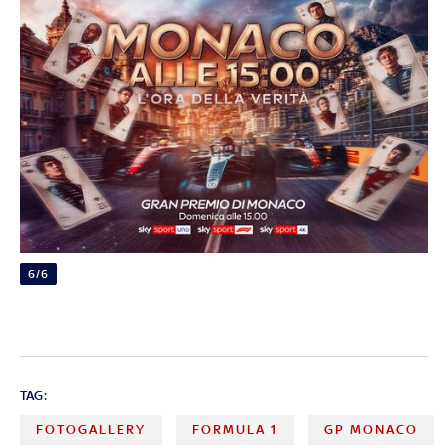
6/6
TAG:
FOTOGALLERY
FORMULA 1
GP MONACO