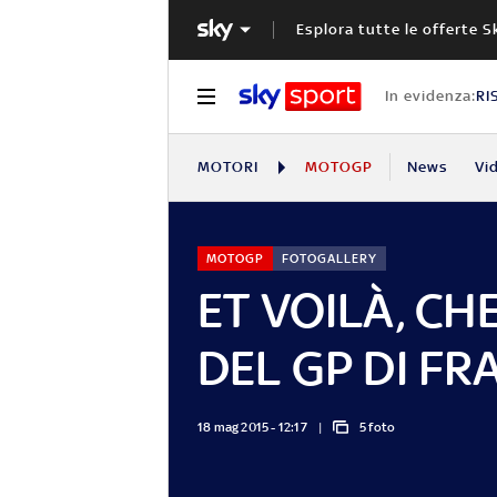
Esplora tutte le offerte S
In evidenza:
RI
MOTORI
MOTOGP
News
Vi
MOTOGP
FOTOGALLERY
ET VOILÀ, CH
DEL GP DI FR
18 mag 2015 - 12:17
5 foto