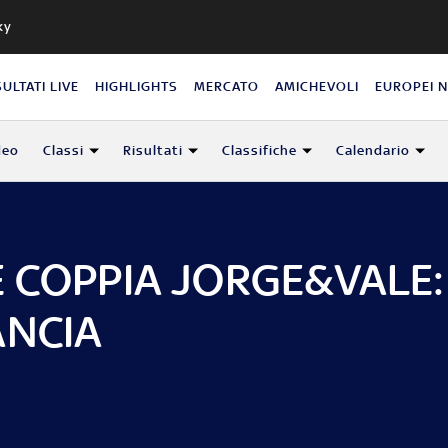
ky
SULTATI LIVE
HIGHLIGHTS
MERCATO
AMICHEVOLI
EUROPEI 
deo
Classi
Risultati
Classifiche
Calendario
E COPPIA JORGE&VALE:
ANCIA