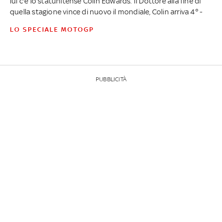
lui c'è lo statunitense Colin Edwards. Il Dottore alla fine di
quella stagione vince di nuovo il mondiale, Colin arriva 4° -
LO SPECIALE MOTOGP
PUBBLICITÀ