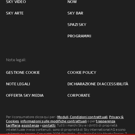
SKY VIDEO
NOW
SKY ARTE
SKY BAR
SPAZI SKY
PROGRAMMI
Note legali:
GESTIONE COOKIE
COOKIE POLICY
NOTE LEGALI
DICHIARAZIONE DI ACCESSIBILITÀ
OFFERTA SKY MEDIA
CORPORATE
Per il consumatore clicca qui per i
Moduli, Condizioni contrattuali
,
Privacy &
Cookies
,
informazioni sulle modifiche contrattuali
o per
trasparenza
tariffaria
,
assistenza
e
contatti
. Tutti i marchi Sky e i diritti di proprietà
intellettuale in essi contenuti, sono di proprietà di Sky international AG e sono
utilizzati su licenza. Copyright 2026 Sky Italia - Sky Italia Srl Via Monte Penice, 7 -