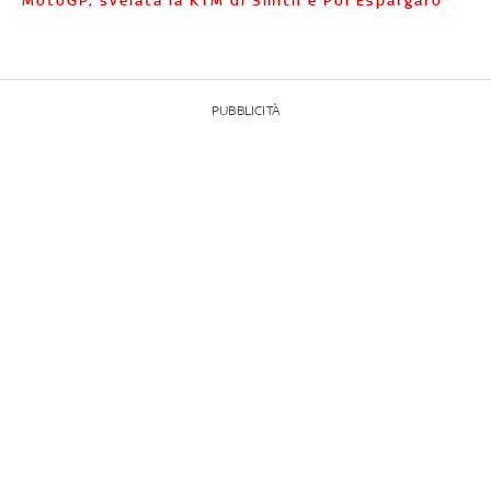
MotoGP, svelata la KTM di Smith e Pol Espargaró
PUBBLICITÀ