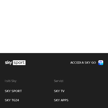
ACCEDI A SKY GO
I siti Sky:
Servizi:
SKY SPORT
SKY TV
SKY TG24
SKY APPS