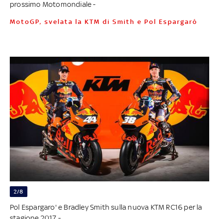
prossimo Motomondiale -
MotoGP, svelata la KTM di Smith e Pol Espargaró
2/8
Pol Espargaro' e Bradley Smith sulla nuova KTM RC16 per la
stagione 2017 -