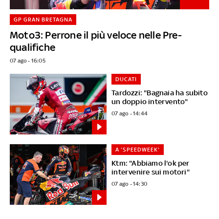
GP GRAN BRETAGNA
Moto3: Perrone il più veloce nelle Pre-
qualifiche
07 ago - 16:05
DUCATI
Tardozzi: "Bagnaia ha subito
un doppio intervento"
07 ago - 14:44
A 'SPEEDWEEK'
Ktm: "Abbiamo l'ok per
intervenire sui motori"
07 ago - 14:30